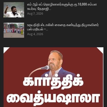
எம் ஆர் எப் தொழிலாளர்களுக்கு ரூ.10,000 சம்பள
உயர்வு: நேதாஜி…
Aug 7, 2026
உதயநிதி ஸ்டாலின் கைதை கண்டித்து திமுகவினர்
பஸ் மறியல் –…
Aug 4, 2026