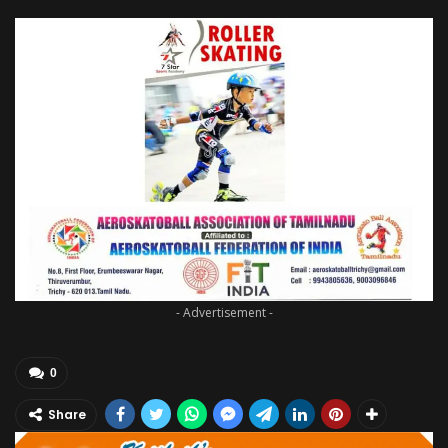
- Advertisement -
0
Share