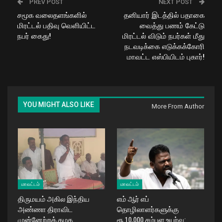
PREV POST
NEXT POST
சமூக வலைதளங்களில்
தனியார் இடத்தில் பதாகை
மிரட்டல் பதிவு வெளியிட்ட
வைத்து பணம் கேட்டு
நபர் கைது!
மிரட்டல் விடும் நபர்கள் மீது
நடவடிக்கை எடுக்கக்கோரி
மாவட்ட எஸ்பியிடம் புகார்!
YOU MIGHT ALSO LIKE
More From Author
மாவட்டம்
மாவட்டம்
திருமயம் அகில இந்திய
எம் ஆர் எப்
அண்ணா திராவிட
தொழிலாளர்களுக்கு
முன்னேற்றக் கழக
ரூ.10,000 சம்பள உயர்வு: