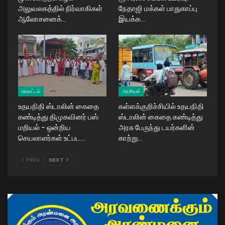
அலுவலகத்தில் நிர்வாகிகள்
நேதாஜி மக்கள் பாதுகாப்பு
ஆலோசனைக்…
இயக்க…
மாவட்டம்
அரசியல்
உதயநிதி ஸ்டாலின் கைதை
கள்ளக்குறிச்சியில் உதயநிதி
கண்டித்து திமுகவினர் பஸ்
ஸ்டாலின் கைதை கண்டித்து
மறியல் – ஒன்றிய
அரசு பேருந்து டயர்களின்
செயலாளர்கள் உட்பட…
காற்று…
PREV
NEXT