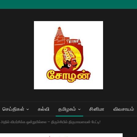
செய்திகள்
கல்வி
தமிழகம்
சினிமா
விவசாயம்
அதில் விமர்சிக்க ஒன்றுமில்லை – திருச்சியில் திருமாவளவன் பேட்டி!