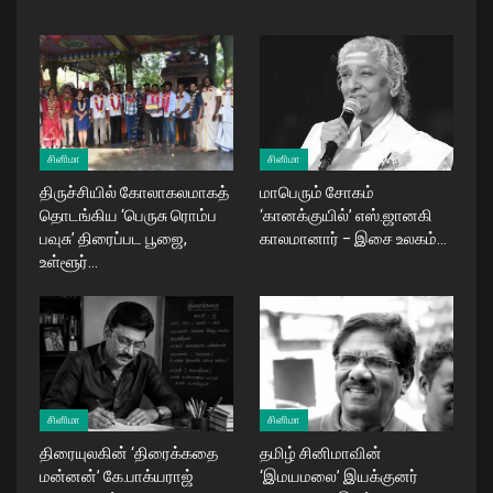
சினிமா
சினிமா
திருச்சியில் கோலாகலமாகத்
மாபெரும் சோகம்
தொடங்கிய ‘பெருசு ரொம்ப
‘கானக்குயில்’ எஸ்.ஜானகி
பவுசு’ திரைப்பட பூஜை,
காலமானார் – இசை உலகம்…
உள்ளூர்…
சினிமா
சினிமா
திரையுலகின் ‘திரைக்கதை
தமிழ் சினிமாவின்
மன்னன்’ கே.பாக்யராஜ்
‘இமயமலை’ இயக்குனர்