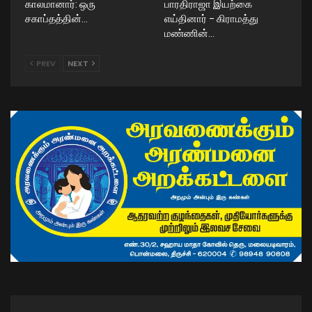
காலமானார்: ஒரு
பாரதிராஜா இயற்கை
சகாப்தத்தின்…
எய்தினார் – கிராமத்து
மண்ணின்…
PREV
NEXT