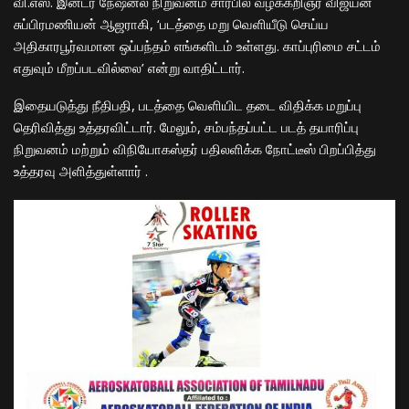
வி.எஸ். இன்டர் நேஷனல் நிறுவனம் சார்பில் வழக்கறிஞர் விஜயன்
சுப்பிரமணியன் ஆஜராகி, ‘படத்தை மறு வெளியீடு செய்ய
அதிகாரபூர்வமான ஒப்பந்தம் எங்களிடம் உள்ளது. காப்புரிமை சட்டம்
எதுவும் மீறப்படவில்லை’ என்று வாதிட்டார்.
இதையடுத்து நீதிபதி, படத்தை வெளியிட தடை விதிக்க மறுப்பு
தெரிவித்து உத்தரவிட்டார். மேலும், சம்பந்தப்பட்ட படத் தயாரிப்பு
நிறுவனம் மற்றும் விநியோகஸ்தர் பதிலளிக்க நோட்டீஸ் பிறப்பித்து
உத்தர
வு
அளித்துள்ளார்
.