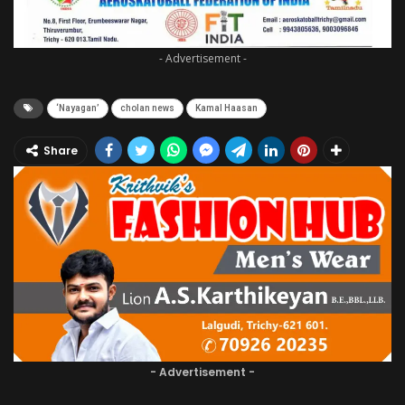
- Advertisement -
‘Nayagan’
cholan news
Kamal Haasan
Share
- Advertisement -