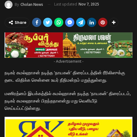
Last updated
Nov 7, 2025
By
Cholan News
Share
- Advertisement -
நடிகர் கமல்ஹாசன் நடித்த ‘நாயகன்’ திரைப்படத்தின் ரீரிலிஸுக்கு
தடை விதிக்க சென்னை உயர் நீதிமன்றம் மறுத்துள்ளது.
மணிரத்னம் இயக்கத்தில் கமல்ஹாசன் நடித்த ‘நாயகன்’ திரைப்படம்,
நடிகர் கமலஹாசன் பிறந்தநா
ளன்று
மறு வெளியீடு
செய்யப்பட்டுள்ளது.