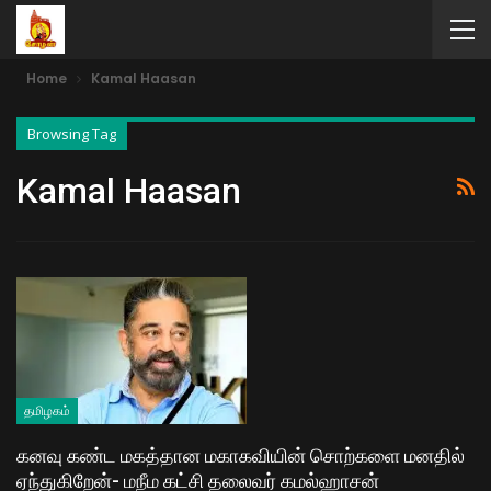
Home
Kamal Haasan
Browsing Tag
Kamal Haasan
தமிழகம்
கனவு கண்ட மகத்தான மகாகவியின் சொற்களை மனதில்
ஏந்துகிறேன்- மநீம கட்சி தலைவர் கமல்ஹாசன்