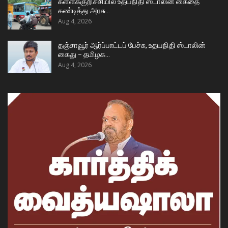
கள்ளக்குறிச்சியில் உதயநிதி ஸ்டாலின் கைதை
கண்டித்து அரசு…
Aug 4, 2026
தஞ்சாவூர் ஆர்ப்பாட்டப் பேச்சு, உதயநிதி ஸ்டாலின்
கைது – தமிழக…
Aug 4, 2026