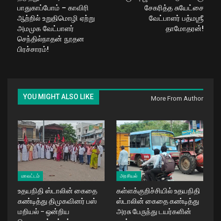
பாதுகாப்போம் – காவிரி
சேகரித்த சுயேட்சை
ஆற்றில் உறுதிமொழி ஏற்று
வேட்பாளர் பத்மஶ்ரீ
அமமுக வேட்பாளர்
தாமோதரன்!
செந்தில்நாதன் நூதன
பிரச்சாரம்!
YOU MIGHT ALSO LIKE
More From Author
மாவட்டம்
அரசியல்
உதயநிதி ஸ்டாலின் கைதை
கள்ளக்குறிச்சியில் உதயநிதி
கண்டித்து திமுகவினர் பஸ்
ஸ்டாலின் கைதை கண்டித்து
மறியல் – ஒன்றிய
அரசு பேருந்து டயர்களின்