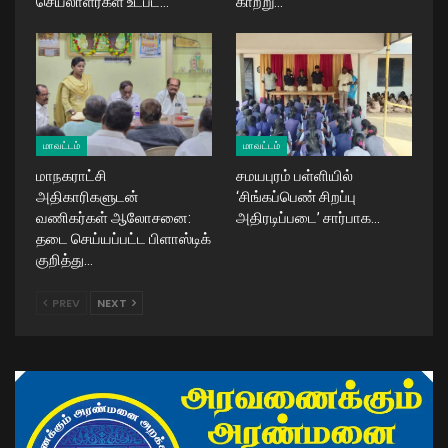
செயலாளர்கள் உட்பட…
காற்று…
மாவட்டம்
மாவட்டம்
மாநகராட்சி
சமயபுரம் பள்ளியில்
அதிகாரிகளுடன்
‘சிங்கப்பெண் சிறப்பு
வணிகர்கள் ஆலோசனை:
அதிரடிப்படை’ சார்பாக…
தடை செய்யப்பட்ட பிளாஸ்டிக்
குறித்து…
PREV
NEXT