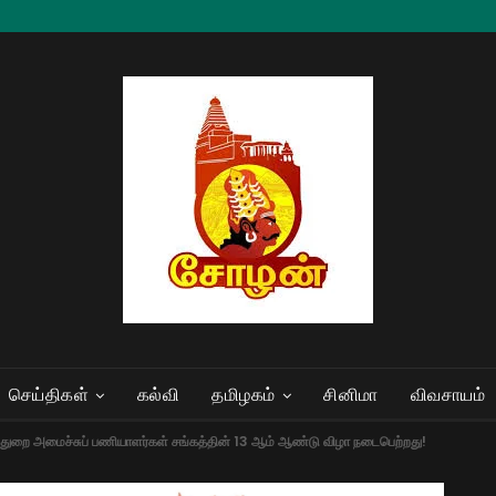
செய்திகள்
கல்வி
தமிழகம்
சினிமா
விவசாயம்
வல்துறை அமைச்சுப் பணியாளர்கள் சங்கத்தின் 13 ஆம் ஆண்டு விழா நடைபெற்றது!