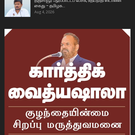
தஞ்சாவூர் ஆர்ப்பாட்டப் பேச்சு, உதயநிதி ஸ்டாலின்
கைது – தமிழக…
Aug 4, 2026