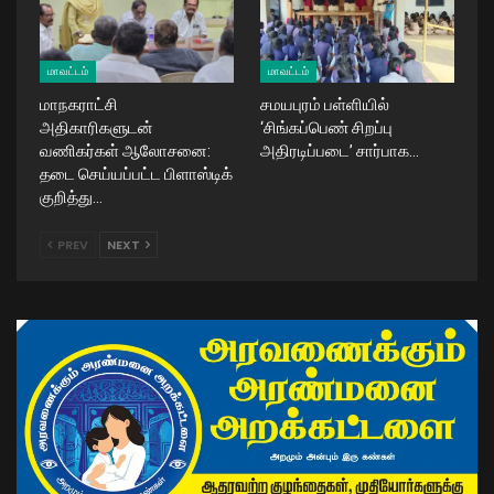
மாவட்டம்
மாவட்டம்
மாநகராட்சி
சமயபுரம் பள்ளியில்
அதிகாரிகளுடன்
‘சிங்கப்பெண் சிறப்பு
வணிகர்கள் ஆலோசனை:
அதிரடிப்படை’ சார்பாக…
தடை செய்யப்பட்ட பிளாஸ்டிக்
குறித்து…
PREV
NEXT