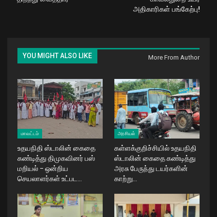
அதிகாரிகள் பங்கேற்பு!
YOU MIGHT ALSO LIKE
More From Author
மாவட்டம்
அரசியல்
உதயநிதி ஸ்டாலின் கைதை
கள்ளக்குறிச்சியில் உதயநிதி
கண்டித்து திமுகவினர் பஸ்
ஸ்டாலின் கைதை கண்டித்து
மறியல் – ஒன்றிய
அரசு பேருந்து டயர்களின்
செயலாளர்கள் உட்பட…
காற்று…