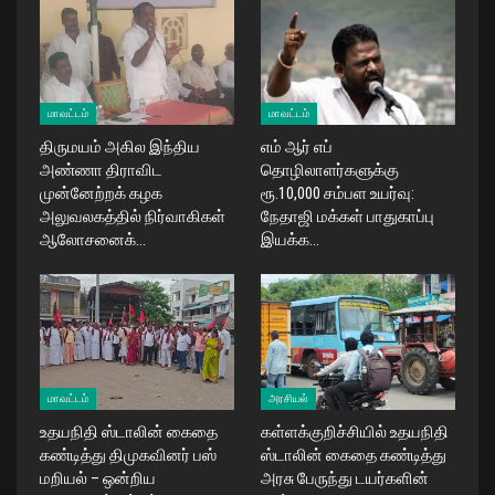
மாவட்டம்
மாவட்டம்
திருமயம் அகில இந்திய
எம் ஆர் எப்
அண்ணா திராவிட
தொழிலாளர்களுக்கு
முன்னேற்றக் கழக
ரூ.10,000 சம்பள உயர்வு:
அலுவலகத்தில் நிர்வாகிகள்
நேதாஜி மக்கள் பாதுகாப்பு
ஆலோசனைக்…
இயக்க…
மாவட்டம்
அரசியல்
உதயநிதி ஸ்டாலின் கைதை
கள்ளக்குறிச்சியில் உதயநிதி
கண்டித்து திமுகவினர் பஸ்
ஸ்டாலின் கைதை கண்டித்து
மறியல் – ஒன்றிய
அரசு பேருந்து டயர்களின்