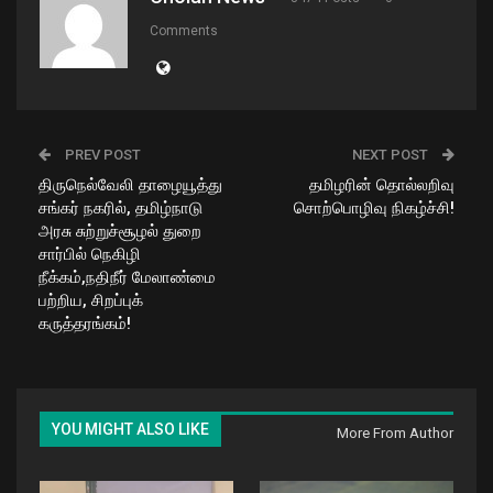
Comments
PREV POST
NEXT POST
திருநெல்வேலி தாழையூத்து
தமிழரின் தொல்லறிவு
சங்கர் நகரில், தமிழ்நாடு
சொற்பொழிவு நிகழ்ச்சி!
அரசு சுற்றுச்சூழல் துறை
சார்பில் நெகிழி
நீக்கம்,நதிநீர் மேலாண்மை
பற்றிய, சிறப்புக்
கருத்தரங்கம்!
YOU MIGHT ALSO LIKE
More From Author