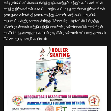
கம்யூனிஸ்ட் கட்சியைச் சேர்ந்த ஜீவானந்தம் மற்றும் கூட்டணி கட்சி
சார்ந்த நிர்வாகிகள் மாவட்ட மாநில வட்டார நகர கிளை நிர்வாகிகள்
நகர தலைவர்கள் திரளாக கலந்து கொண்டனர் கூட்ட முடிவில்
கடியாபட்டி அதிமுகவை சேர்ந்த பிச்சை பிரபு அக்கட்சியிலிருந்து
விலகி முன்னாள் மத்திய நிதியமைச்சர் முன்னிலையில் காங்கிரஸ்
கட்சியில் இணைந்தார் கூட்டம் முடிவில் முன்னாள் வட்டாரத் தலைவர்
பிச்சை குட்டி நன்றி கூறினார்