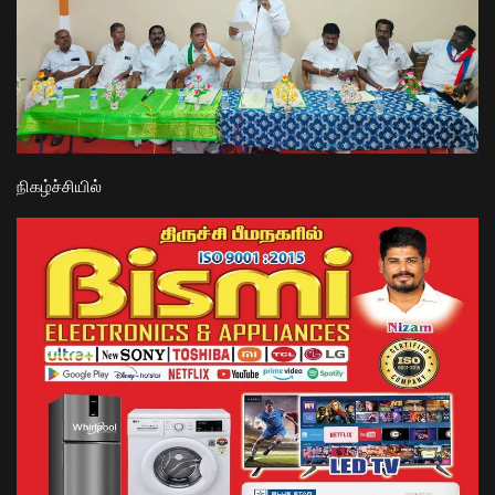
நிகழ்ச்சியில்