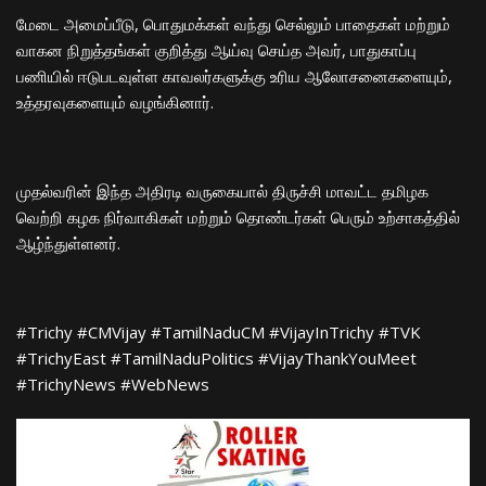
​மேடை அமைப்பீடு, பொதுமக்கள் வந்து செல்லும் பாதைகள் மற்றும்
வாகன நிறுத்தங்கள் குறித்து ஆய்வு செய்த அவர், பாதுகாப்பு
பணியில் ஈடுபடவுள்ள காவலர்களுக்கு உரிய ஆலோசனைகளையும்,
உத்தரவுகளையும் வழங்கினார்.
​முதல்வரின் இந்த அதிரடி வருகையால் திருச்சி மாவட்ட தமிழக
வெற்றி கழக நிர்வாகிகள் மற்றும் தொண்டர்கள் பெரும் உற்சாகத்தில்
ஆழ்ந்துள்ளனர்.
​#Trichy #CMVijay #TamilNaduCM #VijayInTrichy #TVK
#TrichyEast #TamilNaduPolitics #VijayThankYouMeet
#TrichyNews #WebNews