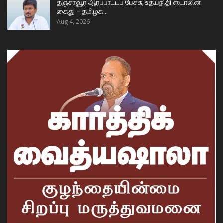
தஞ்சாவூர் ஆர்ப்பாட்டப் பேச்சு, உதயநிதி ஸ்டாலின்
கைது – தமிழக…
Aug 4, 2026