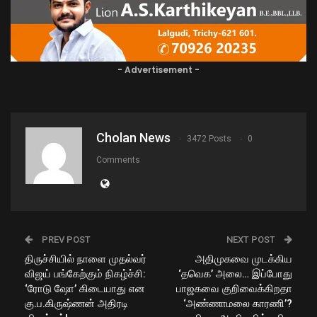
- Advertisement -
Cholan News
3472 Posts
0
Comments
PREV POST
NEXT POST
திருச்சியில் நாளை முதல்வர்
அதிமுகவை முடக்கிய
விஜய் பங்கேற்கும் நிகழ்ச்சி:
‘தவெக’ அலை… இப்போது
‘ரோடு ஷோ’ கிடையாது என
பாஜகவை குறிவைக்கிறதா
கு.ப.கிருஷ்ணன் அதிரடி
‘அண்ணாமலை காரணி’?