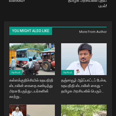
விளக்கம்!
தமிழக அரசியலில் புதிய
புயல்!
YOU MIGHT ALSO LIKE
More From Author
அரசியல்
அரசியல்
கள்ளக்குறிச்சியில் உதயநிதி
தஞ்சாவூர் ஆர்ப்பாட்டப் பேச்சு,
ஸ்டாலின் கைதை கண்டித்து
உதயநிதி ஸ்டாலின் கைது –
அரசு பேருந்து டயர்களின்
தமிழக அரசியலில் பெரும்…
காற்று…