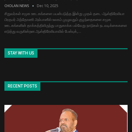
CHOLAN NEWS
Dec 10, 2025
சிறுவர்கள் சமூக ஊடகங்களை பயன்படுத்த இன்று முதல் தடை-ஆஸ்திரேலியா
பிரதமர் அந்தோணி அல்பானீஸ் உலகம் முழுவதும் குழந்தைகளை சமூக
ஊடகங்களின் தாக்கத்திலிருந்து பாதுகாக்க பல்வேறு நாடுகள் நடவடிக்கைகளை
எடுத்து வருகின்றன.ஆஸ்திரேலியாவில் பேஸ்புக்,…
STAY WITH US
RECENT POSTS