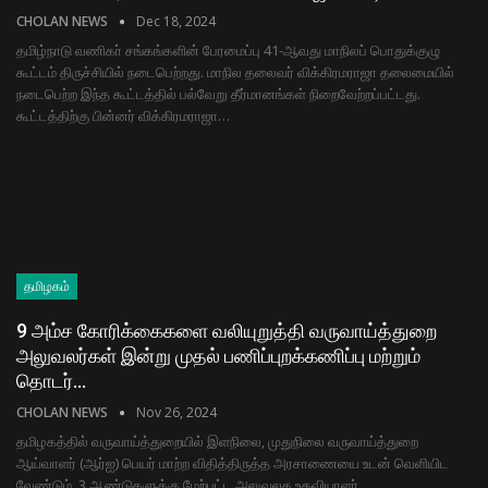
CHOLAN NEWS
Dec 18, 2024
தமிழ்நாடு வணிகா் சங்கங்களின் பேரமைப்பு 41-ஆவது மாநிலப் பொதுக்குழு
கூட்டம் திருச்சியில் நடைபெற்றது. மாநில தலைவர் விக்கிரமராஜா தலைமையில்
நடைபெற்ற இந்த கூட்டத்தில் பல்வேறு தீர்மானங்கள் நிறைவேற்றப்பட்டது.
கூட்டத்திற்கு பின்னர் விக்கிரமராஜா…
தமிழகம்
9 அம்ச கோரிக்கைகளை வலியுறுத்தி வருவாய்த்துறை
அலுவலர்கள் இன்று முதல் பணிப்புறக்கணிப்பு மற்றும்
தொடர்…
CHOLAN NEWS
Nov 26, 2024
தமிழகத்தில் வருவாய்த்துறையில் இளநிலை, முதுநிலை வருவாய்த்துறை
ஆய்வாளர் (ஆர்ஐ) பெயர் மாற்ற விதித்திருத்த அரசாணையை உடன் வெளியிட
வேண்டும், 3 ஆண்டுகளுக்கு மேற்பட்ட அலுவலக உதவியாளர்