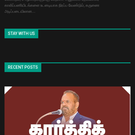
காலிப்பணியிடங்களை உடனடியாக நிரப்ப வேண்டும், கருணை
அடிப்படையிலான…
STAY WITH US
RECENT POSTS