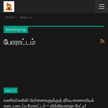
Home
போராட்டம்
Browsing Tag
போராட்டம்
மாவட்டம்
வணிகா்களின் பிரச்னைகளுக்குத் தீா்வு காணாவிடில்
கடையடைப்பு போராட்டம் – விக்கிரமராஜா பேட்டி!