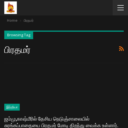
Home
பிரதமர்
Browsing Tag
பிரதமர்
இந்தியா
ஜம்மு,காஷ்மீரில் தேசிய நெடுஞ்சாலையில்
சுரங்கப்பாதையை பிரதமர் மோடி திறந்து வைக்க உள்ளார்.