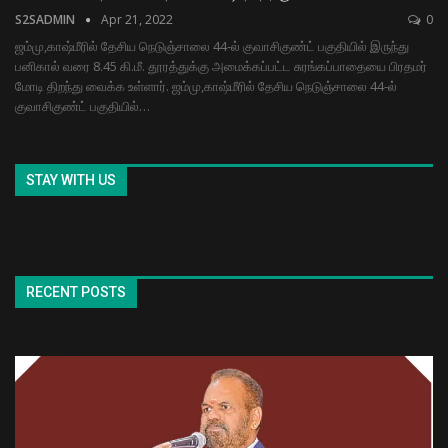
S2SADMIN
Apr 21, 2022
0
ஜம்மு,காஷ்மீரில் தேசிய நெடுஞ்சாலை 44-ல் குவாசிகுண்ட் பகுதியில் இருந்து
பனிகால் வரை 8.45 கி.மீ. தூரத்துக்கு அமைக்கப்பட்ட சுரங்கப்பாதையை பிரதமர்
மோடி திறந்து வைக்க உள்ளார். ஜம்மு,காஷ்மீரில் தேசிய நெடுஞ்சாலை 44-ல்
குவாசிகுண்ட் பகுதியில்
…
STAY WITH US
RECENT POSTS