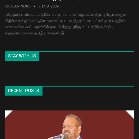
CHOLAN NEWS
Dec 9, 2024
தமிழ்நாடு பனிக்கூழ் விநியோகஸ்தர்கள் சங்க உருவாக்க திறப்பு விழா மற்றும்
விநியோகஸ்தர்கள் ஆலோசனைக் கூட்டம் திருச்சி மகாலட்சுமி நகர் பகுதியில்
உள்ள வலிமா கூட்டஅரங்கில் நடைபெற்றது. இந்த கூட்டத்திற்கு சிறப்பு
விருந்தினர்களாக தமிழ்நாடு வணிகர்…
STAY WITH US
RECENT POSTS