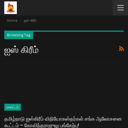
Home
ஐஸ் கிரீம்
Browsing Tag
ஐஸ் கிரீம்
மாவட்டம்
தமிழ்நாடு ஐஸ்கிரீம் விநியோகஸ்தர்கள் சங்க ஆலோசனை
கூட்டம் – கோவிந்தராஜுலு பங்கேற்பு!