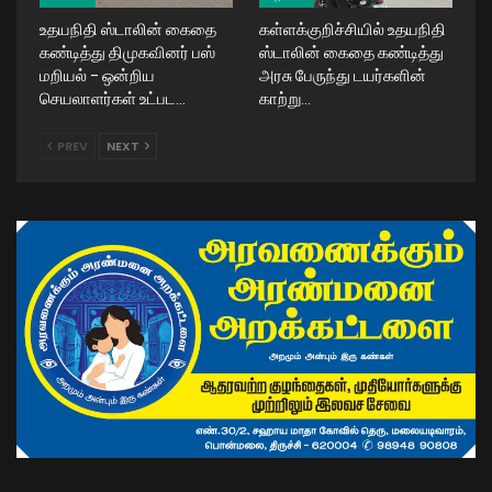
உதயநிதி ஸ்டாலின் கைதை
கள்ளக்குறிச்சியில் உதயநிதி
கண்டித்து திமுகவினர் பஸ்
ஸ்டாலின் கைதை கண்டித்து
மறியல் – ஒன்றிய
அரசு பேருந்து டயர்களின்
செயலாளர்கள் உட்பட…
காற்று…
PREV
NEXT