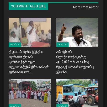
YOU MIGHT ALSO LIKE
More From Author
மாவட்டம்
மாவட்டம்
திருமயம் அகில இந்திய
எம் ஆர் எப்
அண்ணா திராவிட
தொழிலாளர்களுக்கு
முன்னேற்றக் கழக
ரூ.10,000 சம்பள உயர்வு:
அலுவலகத்தில் நிர்வாகிகள்
நேதாஜி மக்கள் பாதுகாப்பு
ஆலோசனைக்…
இயக்க…
மாவட்டம்
அரசியல்