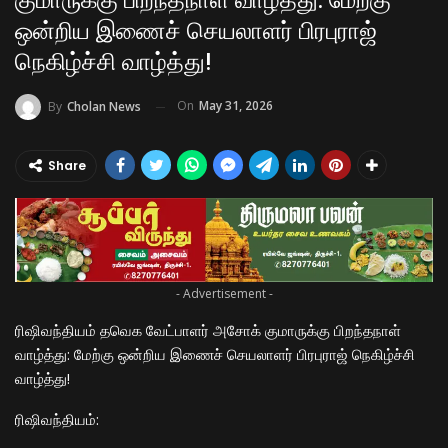
குமாருக்கு பிறந்தநாள் வாழ்த்து: மேற்கு
ஒன்றிய இணைச் செயலாளர் பிரபுராஜ்
நெகிழ்ச்சி வாழ்த்து!
On
May 31, 2026
By
Cholan News
Share
- Advertisement -
ரிஷிவந்தியம் தவெக வேட்பாளர் அசோக் குமாருக்கு பிறந்தநாள்
வாழ்த்து: மேற்கு ஒன்றிய இணைச் செயலாளர் பிரபுராஜ் நெகிழ்ச்சி
வாழ்த்து!
​ரிஷிவந்தியம்: