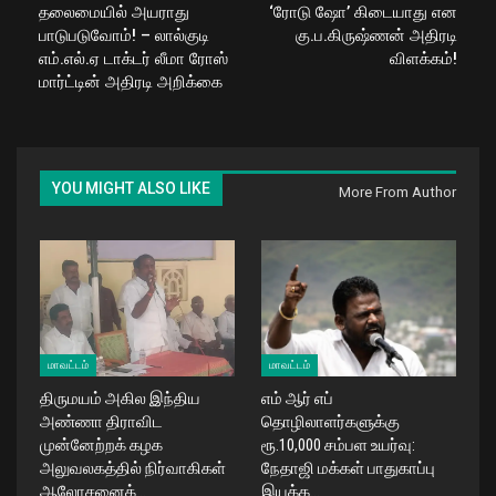
தலைமையில் அயராது
‘ரோடு ஷோ’ கிடையாது என
பாடுபடுவோம்! – லால்குடி
கு.ப.கிருஷ்ணன் அதிரடி
எம்.எல்.ஏ டாக்டர் லீமா ரோஸ்
விளக்கம்!
மார்ட்டின் அதிரடி அறிக்கை
YOU MIGHT ALSO LIKE
More From Author
மாவட்டம்
மாவட்டம்
திருமயம் அகில இந்திய
எம் ஆர் எப்
அண்ணா திராவிட
தொழிலாளர்களுக்கு
முன்னேற்றக் கழக
ரூ.10,000 சம்பள உயர்வு:
அலுவலகத்தில் நிர்வாகிகள்
நேதாஜி மக்கள் பாதுகாப்பு
ஆலோசனைக்…
இயக்க…