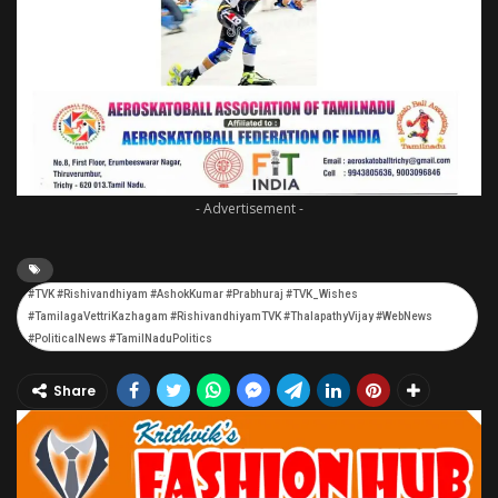
- Advertisement -
​#TVK #Rishivandhiyam #AshokKumar #Prabhuraj #TVK_Wishes
#TamilagaVettriKazhagam #RishivandhiyamTVK #ThalapathyVijay #WebNews
#PoliticalNews #TamilNaduPolitics
Share