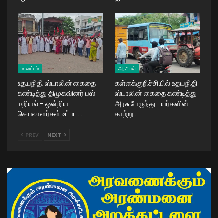
மாவட்டம்
அரசியல்
உதயநிதி ஸ்டாலின் கைதை
கள்ளக்குறிச்சியில் உதயநிதி
கண்டித்து திமுகவினர் பஸ்
ஸ்டாலின் கைதை கண்டித்து
மறியல் – ஒன்றிய
அரசு பேருந்து டயர்களின்
செயலாளர்கள் உட்பட…
காற்று…
PREV
NEXT