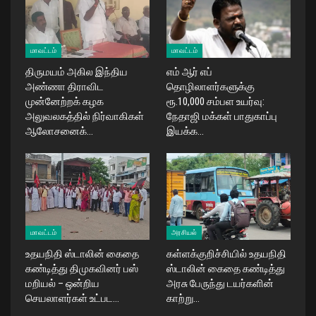
மாவட்டம்
மாவட்டம்
திருமயம் அகில இந்திய
எம் ஆர் எப்
அண்ணா திராவிட
தொழிலாளர்களுக்கு
முன்னேற்றக் கழக
ரூ.10,000 சம்பள உயர்வு:
அலுவலகத்தில் நிர்வாகிகள்
நேதாஜி மக்கள் பாதுகாப்பு
ஆலோசனைக்…
இயக்க…
மாவட்டம்
அரசியல்
உதயநிதி ஸ்டாலின் கைதை
கள்ளக்குறிச்சியில் உதயநிதி
கண்டித்து திமுகவினர் பஸ்
ஸ்டாலின் கைதை கண்டித்து
மறியல் – ஒன்றிய
அரசு பேருந்து டயர்களின்
செயலாளர்கள் உட்பட…
காற்று…