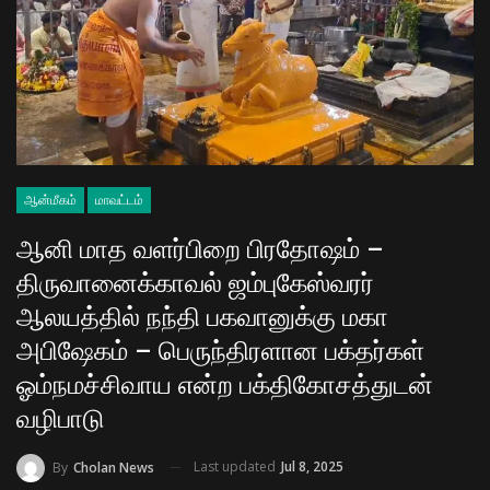
ஆன்மீகம்
மாவட்டம்
ஆனி மாத வளர்பிறை பிரதோஷம் –
திருவானைக்காவல் ஜம்புகேஸ்வரர்
ஆலயத்தில் நந்தி பகவானுக்கு மகா
அபிஷேகம் – பெருந்திரளான பக்தர்கள்
ஓம்நமச்சிவாய என்ற பக்திகோசத்துடன்
வழிபாடு
Last updated
Jul 8, 2025
By
Cholan News