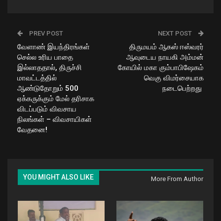
PREV POST
NEXT POST
வேளாண் இயந்திரங்கள்
திருமயம் ஆகஸ் ஈஸ்வரர்
செல்ல உரிய பாதை
ஆவுடைய நாயகி அம்மன்
இல்லாததால், திருச்சி
கோயில் மகா கும்பாபிஷேகம்
மாவட்டத்தில்
வெகு விமர்சையாக
ஆண்டுதோறும் 500
நடைபெற்றது
ஏக்கருக்கும் மேல் தரிசாக
விடப்படும் விவசாய
நிலங்கள் – விவசாயிகள்
வேதனை!
YOU MIGHT ALSO LIKE
More From Author