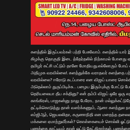
களத்தில் இருப்பவர்கள் பற்றி பேசுவோம். களத்தில் யார்
கிழக்கு தொகுதி இடை த்தேர்தலில் நிற்காமல் போனது ஏன
தமிழர் கட்சி மட்டும் தானே மோதியது.எல்லோரும் போய் 
அதிமுக வரவில்லை!. களத்துக்கே வராதவர் களத்தை பற்
வரவில்லை? ஈரோடு கடப்பாரை என விஜய் யாரை சொல்கிற
அதெல்லாம் துருப்பிடிச்சு… பழைய இரும்புக்கு போட்டு ப
தெரியலையா தீய சக்தினு? என் தம்பி விஜய் ஒரே ஒரு எத
காங்கிரஸ், பாஜகன்னு நாலு பேரோட நான் மல்லுக்கட்டுறே
தட்டிக்கொடுத்து தான் வளர்க்கணும், ஆனா களத்துல நாங
எம்ஜிஆர், ஜெயலலிதா, கருணாநிதி என மறைந்த தலைவ
மக்களை ஏமாற்றுவீர்கள்? கொள்கையைச் சொல்லி ஓட்டு கே
பணத்தை காட்டியும் தான் ஓட்டு கேட்கிறார்கள். பணத்தை