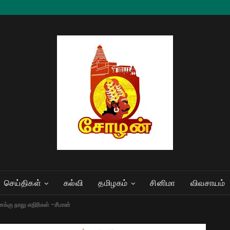
செய்திகள்
கல்வி
தமிழகம்
சினிமா
விவசாயம்
னக்கு நாலு எதிரிகள் -சீமான்