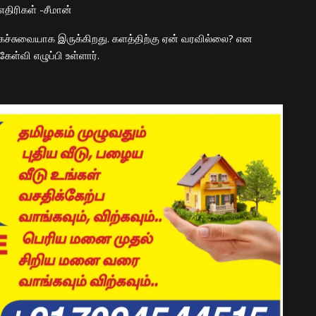
எதிரி
கள்
-சீமான்
ைச்சுவையாக இருக்கிறது. களத்திற்கு ஏன் வரவில்லை? என
ேள்வி எழுப்பி உள்ளார்.