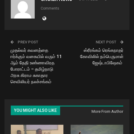
Comments
PREV POST
NEXT POST
முதல்வர் கவனத்தை
ஸ்ரீரங்கம் ரெங்கநாதர்
ஈர்க்கும் வகையில் வரும் 11
கோவிலில் நம்பெருமாள்
ஆம் தேதி உண்ணாவிரத
ஜேஷ்டாபிஷேகம்
போராட்டம் – தமிழ்நாடு
அரசு கிராம சுகாதார
செவிலியர் நலச்சங்கம்
YOU MIGHT ALSO LIKE
More From Author