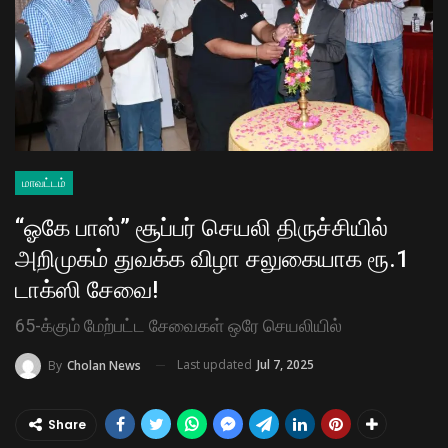
மாவட்டம்
“ஓகே பாஸ்” சூப்பர் செயலி திருச்சியில்
அறிமுகம் துவக்க விழா சலுகையாக ரூ.1
டாக்ஸி சேவை!
65-க்கும் மேற்பட்ட சேவைகள் ஒரே செயலியில்
Last updated
Jul 7, 2025
By
Cholan News
Share