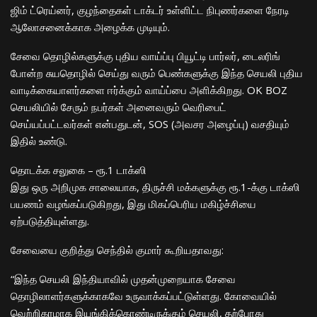
ஜிம் ட்ரெய்னர், குழந்தைகள் டாக்டர் உள்ளிட்ட நிபுணர்களை நேரடி
ஆலோசனைக்காக அழைக்க முடியும்.
சேவை தொழில்களுக்கு புதிய வாய்ப்பு பியூட்டி பார்லர், டைலரிங்
போன்ற சுயதொழில் செய்து வரும் பெண்களுக்கு இந்த செயலி புதிய
வாடிக்கையாளர்களை ஈர்க்கும் வாய்ப்பை அளிக்கிறது. OK BOZ
செயலியில் சேரும் நபர்கள் அனைவரும் வெரிபைட்
செய்யப்பட்டவர்கள் என்பதுடன், SOS (அவசர அழைப்பு) வசதியும்
இதில் உண்டு.
தொடக்க சலுகை – ரூ.1 டாக்ஸி
இது ஒரு அறிமுக சாலையாக, திருச்சி மக்களுக்கு ரூ.1-க்கு டாக்ஸி
பயணம் வழங்கப்படுகிறது, இது மிகப்பெரிய மகிழ்ச்சியை
ஏற்படுத்தியுள்ளது.
சேவையை குறித்து செந்தில் குமார் கூறியதாவது:
“இந்த செயலி இந்தியாவில் முதன்முறையாக சேவை
தொழிலாளர்களுக்காகவே உருவாக்கப்பட்டுள்ளது. கோவையில்
வெற்றிகரமாக இயங்கிக்கொண்டிருக்கும் செயலி, தற்போது