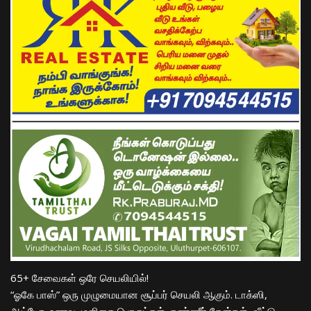
65+ சேவைகள் ஒரே செயலியில்!
“ஓகே பாஸ்” ஒரு முழுமையான சூப்பர் செயலி ஆகும். டாக்ஸி,
ஆட்டோ, உணவு, மளிகை பொருட்கள், தண்ணீர் கேன்கள், வீட்டு