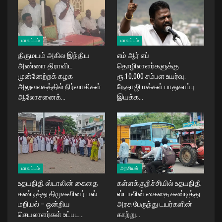
மாவட்டம்
மாவட்டம்
திருமயம் அகில இந்திய
எம் ஆர் எப்
அண்ணா திராவிட
தொழிலாளர்களுக்கு
முன்னேற்றக் கழக
ரூ.10,000 சம்பள உயர்வு:
அலுவலகத்தில் நிர்வாகிகள்
நேதாஜி மக்கள் பாதுகாப்பு
ஆலோசனைக்…
இயக்க…
மாவட்டம்
அரசியல்
உதயநிதி ஸ்டாலின் கைதை
கள்ளக்குறிச்சியில் உதயநிதி
கண்டித்து திமுகவினர் பஸ்
ஸ்டாலின் கைதை கண்டித்து
மறியல் – ஒன்றிய
அரசு பேருந்து டயர்களின்
செயலாளர்கள் உட்பட…
காற்று…