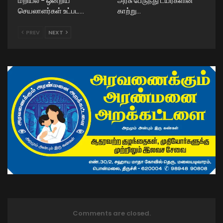
மறியல் – ஒன்றிய
அரசு பேருந்து டயர்களின்
செயலாளர்கள் உட்பட…
காற்று…
PREV
NEXT
Comments are closed.