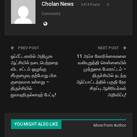
Cholan News
3474 Posts
0
Comments
PREV POST
NEXT POST
ஒப்பீட்டளவில் அதிமுக
11 அம்ச கோரிக்கைகளை
ஆட்சியில் நடைபெற்றதை
வலியுறுத்தி சென்னையில்
விட சட்டம் ஒழுங்கு
முற்றுகை போராட்டம் –
சீர்குழைவு தற்போது மிக
திருச்சியில் நடந்த
குறைவாக உள்ளது –
ஆர்ப்பாட்டத்தில் பகுதி நேர
திருச்சியில்
சிறப்பு ஆசிரியர்கள்
ஜவாஹிருல்லாஹ் பேட்டி!
அறிவிப்பு!
YOU MIGHT ALSO LIKE
More From Author