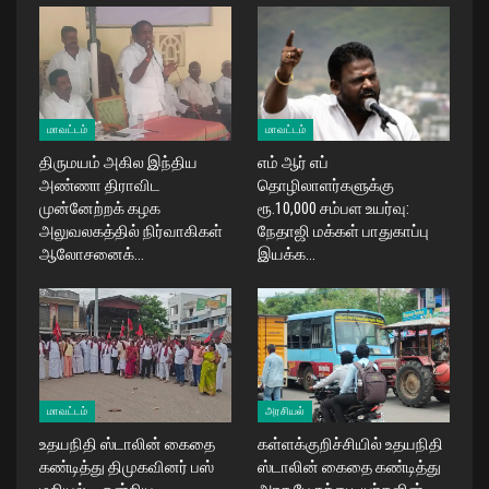
மாவட்டம்
மாவட்டம்
திருமயம் அகில இந்திய
எம் ஆர் எப்
அண்ணா திராவிட
தொழிலாளர்களுக்கு
முன்னேற்றக் கழக
ரூ.10,000 சம்பள உயர்வு:
அலுவலகத்தில் நிர்வாகிகள்
நேதாஜி மக்கள் பாதுகாப்பு
ஆலோசனைக்…
இயக்க…
மாவட்டம்
அரசியல்
உதயநிதி ஸ்டாலின் கைதை
கள்ளக்குறிச்சியில் உதயநிதி
கண்டித்து திமுகவினர் பஸ்
ஸ்டாலின் கைதை கண்டித்து