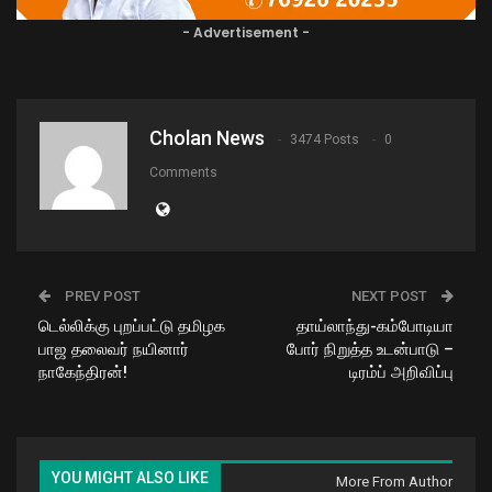
- Advertisement -
Cholan News
3474 Posts
0
Comments
PREV POST
NEXT POST
டெல்லிக்கு புறப்பட்டு தமிழக
தாய்லாந்து-கம்போடியா
பாஜ தலைவர் நயினார்
போர் நிறுத்த உடன்பாடு –
நாகேந்திரன்!
டிரம்ப் அறிவிப்பு
YOU MIGHT ALSO LIKE
More From Author