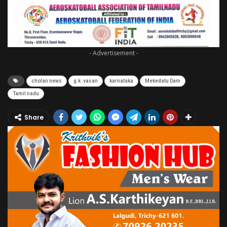
- Advertisement -
cholan news
g.k. vasan
karnataka
Mekedatu Dam
Tamil nadu
Share