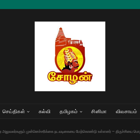
செய்திகள்
கல்வி
தமிழகம்
சினிமா
விவசாயம்
ுறை அலுவலர்களும் முன்னெச்சரிக்கை நடவடிகையை மேற்கொண்டு உள்ளனர் – திருச்சியை பொறுத