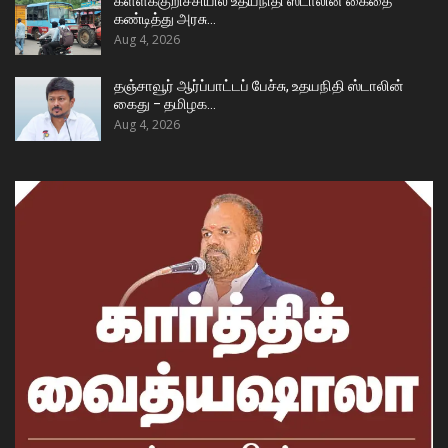
கள்ளக்குறிச்சியில் உதயநிதி ஸ்டாலின் கைதை
கண்டித்து அரசு…
Aug 4, 2026
தஞ்சாவூர் ஆர்ப்பாட்டப் பேச்சு, உதயநிதி ஸ்டாலின்
கைது – தமிழக…
Aug 4, 2026