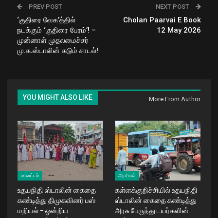
PREV POST
NEXT POST
‘குதிரை வேக’த்தில்
Cholan Paarvai E Book
நடக்கும் ‘குதிரை பேரம்’! –
12 May 2026
முன்னாள் முதலமைச்சர்
மு.க.ஸ்டாலின் கடும் சாடல்!
YOU MIGHT ALSO LIKE
More From Author
மாவட்டம்
அரசியல்
உதயநிதி ஸ்டாலின் கைதை
கள்ளக்குறிச்சியில் உதயநிதி
கண்டித்து திமுகவினர் பஸ்
ஸ்டாலின் கைதை கண்டித்து
மறியல் – ஒன்றிய
அரசு பேருந்து டயர்களின்