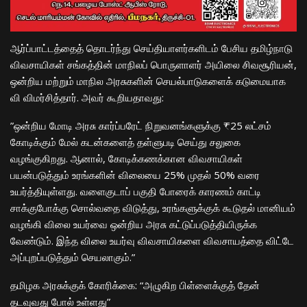
​ஆர்ப்பாட்டத்தைத் தொடர்ந்து செய்தியாளர்களிடம் பேசிய தமிழ்நாடு
விவசாயிகள் சங்கத்தின் மாநிலப் பொருளாளர் அயிலை சிவசூரியன்,
ஒன்றிய மற்றும் மாநில அரசுகளின் செயல்பாடுகளைக் கடுமையாக
வி விமர்சித்தார். அவர் கூறியதாவது:
​”ஒன்றிய மோடி அரசு கார்ப்பரேட் நிறுவனங்களுக்கு ₹25 லட்சம்
கோடிக்கும் மேல் கடன்களைத் தள்ளுபடி செய்து சலுகை
வழங்குகிறது. ஆனால், கோடிக்கணக்கான விவசாயிகள்
பயன்படுத்தும் உரங்களின் விலையை 25% முதல் 50% வரை
உயர்த்தியுள்ளது. வளைகுடாப் பகுதி போரைக் காரணம் காட்டி
சாக்குபோக்கு சொல்வதை விடுத்து, உரங்களுக்குக் கூடுதல் மானியம்
வழங்கி விலை உயர்வை ஒன்றிய அரசு கட்டுப்படுத்தியிருக்க
வேண்டும். இந்த விலை உயர்வு விவசாயிகளை விவசாயத்தை விட்டே
அப்புறப்படுத்தும் செயலாகும்.”
​தமிழக அரசுக்குக் கோரிக்கை: “அழுகிற பிள்ளைக்குத் தேன்
தடவுவது போல் உள்ளது”