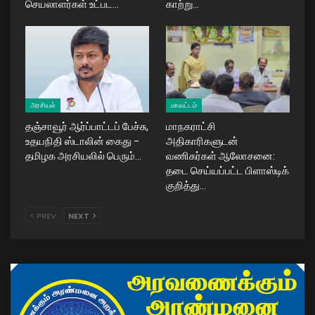
செயலாளர்கள் உட்பட…
காற்று…
அரசியல்
மாவட்டம்
தஞ்சாவூர் ஆர்ப்பாட்டப் பேச்சு,
மாநகராட்சி
உதயநிதி ஸ்டாலின் கைது –
அதிகாரிகளுடன்
தமிழக அரசியலில் பெரும்…
வணிகர்கள் ஆலோசனை:
தடை செய்யப்பட்ட பிளாஸ்டிக்
குறித்து…
PREV
NEXT