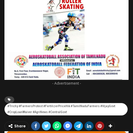
- Advertisement -
#Trichy #FarmersProtest #FertilizerPriceHik #TamilNaduFarmers #VijayGovt
#CropLoanWaiver #AgriNews #CentralGovt
Share