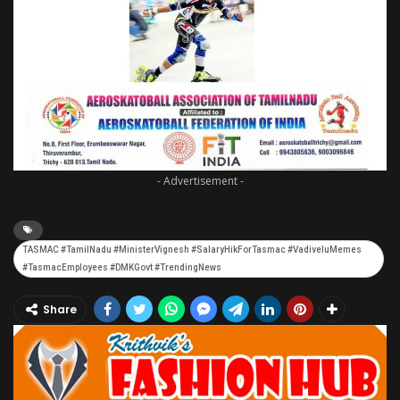
- Advertisement -
TASMAC #TamilNadu #MinisterVignesh #SalaryHikForTasmac #VadiveluMemes
#TasmacEmployees #DMKGovt #TrendingNews
Share