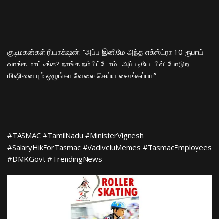
​குடிமகன்கள் ரியாக்‌ஷன்: “அப்ப இனிமே அந்த எக்ஸ்ட்ரா 10 ரூபாய்
வாங்க மாட்டீங்க? நாங்க நம்பிட்டோம்.. அப்படியே ‘பில்’ போடுற
மிஷினையும் ஒழுங்கா வேலை செய்ய வைங்கப்பா!”
​#TASMAC #TamilNadu #MinisterVignesh
#SalaryHikForTasmac #VadiveluMemes #TasmacEmployees
#DMKGovt #TrendingNews