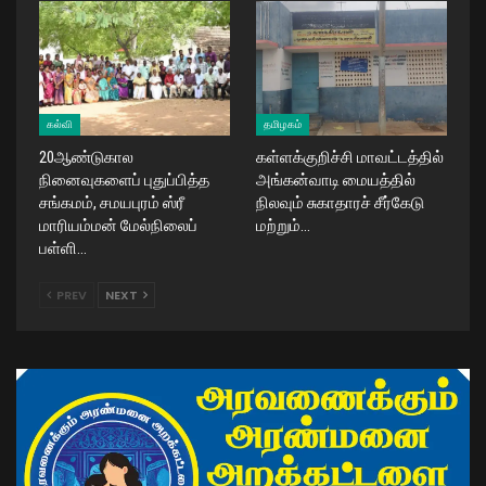
கல்வி
தமிழகம்
20ஆண்டுகால
கள்ளக்குறிச்சி மாவட்டத்தில்
நினைவுகளைப் புதுப்பித்த
அங்கன்வாடி மையத்தில்
சங்கமம், சமயபுரம் ஸ்ரீ
நிலவும் சுகாதாரச் சீர்கேடு
மாரியம்மன் மேல்நிலைப்
மற்றும்…
பள்ளி…
PREV
NEXT