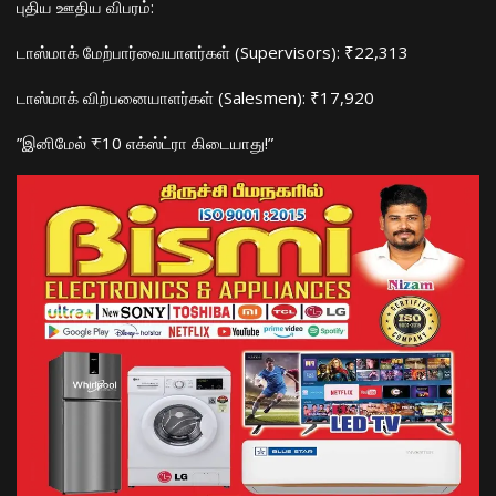
​புதிய ஊதிய விபரம்:
​டாஸ்மாக் மேற்பார்வையாளர்கள் (Supervisors): ₹22,313
​டாஸ்மாக் விற்பனையாளர்கள் (Salesmen): ₹17,920
​”இனிமேல் ₹10 எக்ஸ்ட்ரா கிடையாது!”