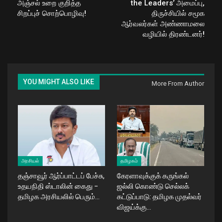
அஞ்சல் உறை குறித்த
the Leaders’ அமைப்பு,
சிறப்புச் சொற்பொழிவு!
திருச்சியில் சமூக
ஆர்வலர்கள் அண்ணாமலை
வழியில் திரண்டனர்!
YOU MIGHT ALSO LIKE
More From Author
அரசியல்
தமிழகம்
தஞ்சாவூர் ஆர்ப்பாட்டப் பேச்சு,
கேரளாவுக்குக் கருங்கல்
உதயநிதி ஸ்டாலின் கைது –
ஜல்லி கொண்டு செல்லக்
தமிழக அரசியலில் பெரும்…
கட்டுப்பாடு: தமிழக முதல்வர்
விஜய்க்கு…