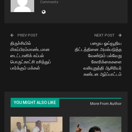
Comments
PREV POST
NEXT POST
திருச்சியில்
பழைய ஓய்வூதிய
மிகப்பிரம்மாண்டமான
திட்டத்தினை அமல்படுத்த
டைட்டானிக் கப்பல்
வேண்டும் பல்வேறு
பொருட்காட்சி ரசித்துப்
கோரிக்கைகளை
பார்க்கும் மக்கள்
வலியுறுத்தி ஆசிரியர்
கண்டன ஆர்ப்பாட்டம்
YOU MIGHT ALSO LIKE
More From Author