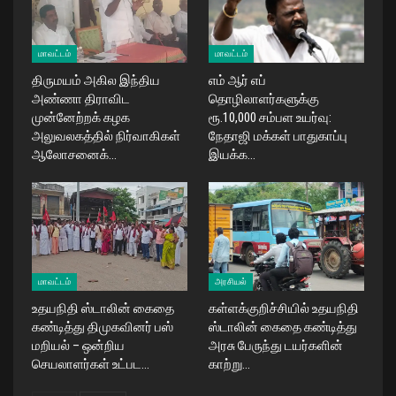
மாவட்டம்
மாவட்டம்
திருமயம் அகில இந்திய
எம் ஆர் எப்
அண்ணா திராவிட
தொழிலாளர்களுக்கு
முன்னேற்றக் கழக
ரூ.10,000 சம்பள உயர்வு:
அலுவலகத்தில் நிர்வாகிகள்
நேதாஜி மக்கள் பாதுகாப்பு
ஆலோசனைக்…
இயக்க…
மாவட்டம்
அரசியல்
உதயநிதி ஸ்டாலின் கைதை
கள்ளக்குறிச்சியில் உதயநிதி
கண்டித்து திமுகவினர் பஸ்
ஸ்டாலின் கைதை கண்டித்து
மறியல் – ஒன்றிய
அரசு பேருந்து டயர்களின்
செயலாளர்கள் உட்பட…
காற்று…