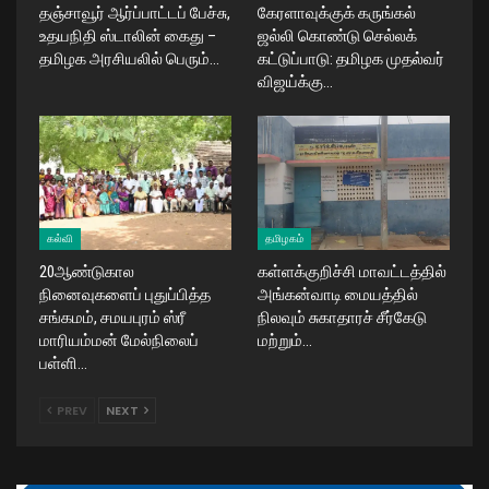
தஞ்சாவூர் ஆர்ப்பாட்டப் பேச்சு,
கேரளாவுக்குக் கருங்கல்
உதயநிதி ஸ்டாலின் கைது –
ஜல்லி கொண்டு செல்லக்
தமிழக அரசியலில் பெரும்…
கட்டுப்பாடு: தமிழக முதல்வர்
விஜய்க்கு…
கல்வி
தமிழகம்
20ஆண்டுகால
கள்ளக்குறிச்சி மாவட்டத்தில்
நினைவுகளைப் புதுப்பித்த
அங்கன்வாடி மையத்தில்
சங்கமம், சமயபுரம் ஸ்ரீ
நிலவும் சுகாதாரச் சீர்கேடு
மாரியம்மன் மேல்நிலைப்
மற்றும்…
பள்ளி…
PREV
NEXT