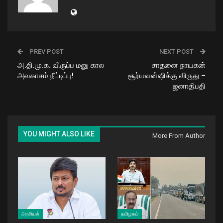
PREV POST
NEXT POST
அ.தி.மு.க. விருப்ப மனு கால
சாதனை நாயகன்
அவகாசம் நீட்டிப்பு!
சூர்யவன்ஷிக்கு விருது –
ஜனாதிபதி
YOU MIGHT ALSO LIKE
More From Author
அரசியல்
தமிழகம்