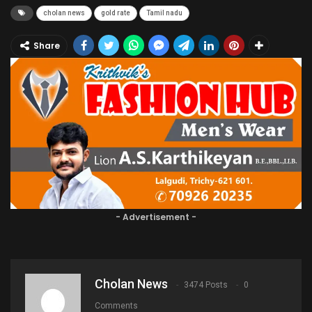
cholan news
gold rate
Tamil nadu
Share
- Advertisement -
Cholan News
3474 Posts
0
Comments