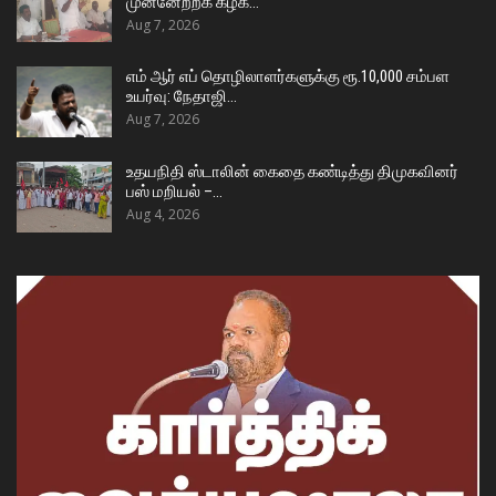
முன்னேற்றக் கழக…
Aug 7, 2026
எம் ஆர் எப் தொழிலாளர்களுக்கு ரூ.10,000 சம்பள
உயர்வு: நேதாஜி…
Aug 7, 2026
உதயநிதி ஸ்டாலின் கைதை கண்டித்து திமுகவினர்
பஸ் மறியல் –…
Aug 4, 2026