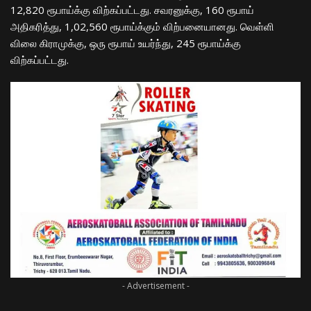
12,820 ரூபாய்க்கு விற்கப்பட்டது. சவரனுக்கு, 160 ரூபாய்
அதிகரித்து, 1,02,560 ரூபாய்க்கும் விற்பனையானது. வெள்ளி
விலை கிராமுக்கு, ஒரு ரூபாய் உயர்ந்து, 245 ரூபாய்க்கு
விற்கப்பட்டது.
- Advertisement -