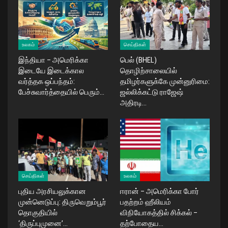
உலகம்
செய்திகள்
இந்தியா – அமெரிக்கா
பெல் (BHEL)
இடையே இடைக்கால
தொழிற்சாலையில்
வர்த்தக ஒப்பந்தம்:
தமிழர்களுக்கே முன்னுரிமை:
பேச்சுவார்த்தையில் பெரும்…
ஜல்லிக்கட்டு ராஜேஷ்
அதிரடி…
செய்திகள்
உலகம்
புதிய அரசியலுக்கான
ஈரான் – அமெரிக்கா போர்
முன்னெடுப்பு: திருவெறும்பூர்
பதற்றம் ஹீலியம்
தொகுதியில்
விநியோகத்தில் சிக்கல் –
‘திருப்புமுனை’…
தற்போதைய…