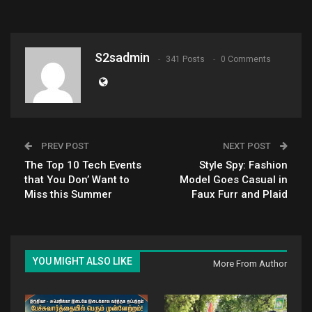
S2sadmin
341 Posts
0 Comments
PREV POST
NEXT POST
The Top 10 Tech Events
Style Spy: Fashion
that You Don’ Want to
Model Goes Casual in
Miss this Summer
Faux Furr and Plaid
YOU MIGHT ALSO LIKE
More From Author