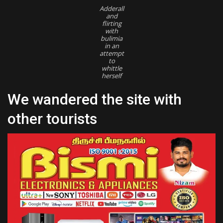
Adderall
and
flirting
with
bulimia
in an
attempt
to
whittle
herself
We wandered the site with
other tourists