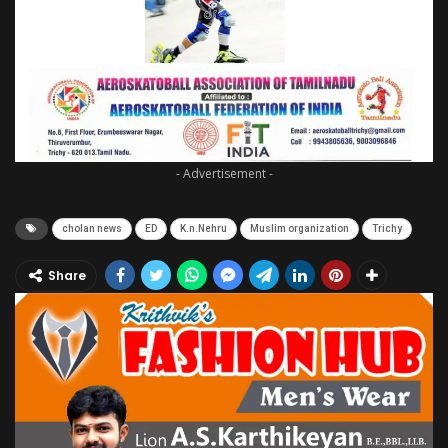
- Advertisement -
cholan news
ED
K.n.Nehru
Muslim organization
Trichy
Share