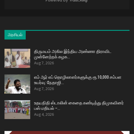
Powered by
அரசியல்
திருமயம் அகில இந்திய அண்ணா திராவிட
முன்னேற்றக் கழக…
Aug 7, 2026
எம் ஆர் எப் தொழிலாளர்களுக்கு ரூ.10,000 சம்பள
உயர்வு: நேதாஜி…
Aug 7, 2026
உதயநிதி ஸ்டாலின் கைதை கண்டித்து திமுகவினர்
பஸ் மறியல் –…
Aug 4, 2026