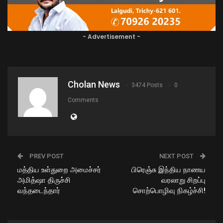
- Advertisement -
Cholan News
3474 Posts
0
Comments
PREV POST
NEXT POST
மத்திய உள்துறை அமைச்சர்
பிரெஞ்சு இந்திய நாணய
அமித்ஷா திருச்சி
வரலாறு சிறப்பு
வந்தடைந்தார்
சொற்பொழிவு நிகழ்ச்சி!