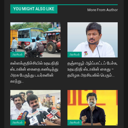
YOU MIGHT ALSO LIKE
More From Author
அரசியல்
அரசியல்
கள்ளக்குறிச்சியில் உதயநிதி
தஞ்சாவூர் ஆர்ப்பாட்டப் பேச்சு,
ஸ்டாலின் கைதை கண்டித்து
உதயநிதி ஸ்டாலின் கைது –
அரசு பேருந்து டயர்களின்
தமிழக அரசியலில் பெரும்…
காற்று…
அரசியல்
அரசியல்