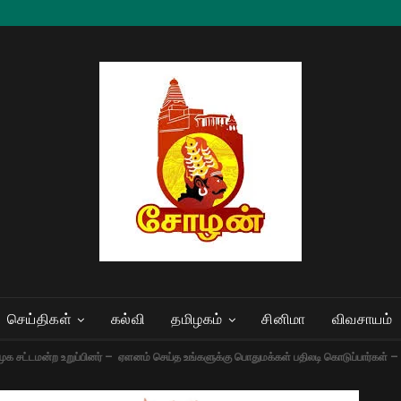
செய்திகள்
கல்வி
தமிழகம்
சினிமா
விவசாயம்
ிமுக சட்டமன்ற உறுப்பினர் – ஏளனம் செய்த உங்களுக்கு பொதுமக்கள் பதிலடி கொடுப்பார்க