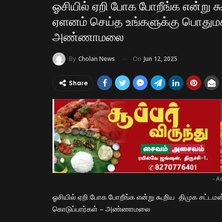
ஓசியில் ஏறி போக போறீங்க என்று க
ஏளனம் செய்த உங்களுக்கு பொதுமக்
அண்ணாமலை
On
Jun 12, 2025
By
Cholan News
Share
- A
ஓசியில் ஏறி போக போறீங்க என்று கூறிய திமுக சட்டமன
கொடுப்பார்கள் – அண்ணாமலை