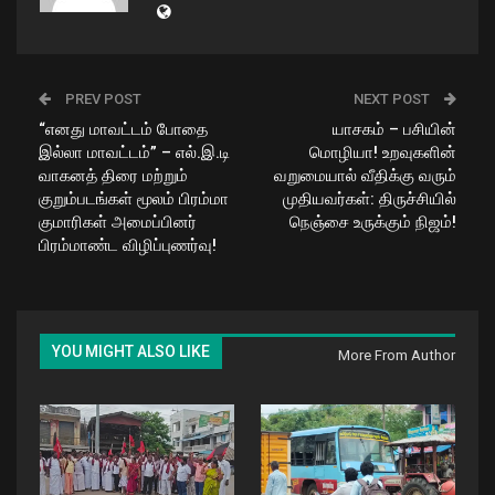
PREV POST
NEXT POST
“எனது மாவட்டம் போதை
யாசகம் – பசியின்
இல்லா மாவட்டம்” – எல்.இ.டி
மொழியா! உறவுகளின்
வாகனத் திரை மற்றும்
வறுமையால் வீதிக்கு வரும்
குறும்படங்கள் மூலம் பிரம்மா
முதியவர்கள்: திருச்சியில்
குமாரிகள் அமைப்பினர்
நெஞ்சை உருக்கும் நிஜம்!
பிரம்மாண்ட விழிப்புணர்வு!
YOU MIGHT ALSO LIKE
More From Author