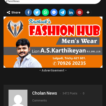
#TamilNews
Share
- Advertisement -
Cholan News
3472 Posts
0
Comments