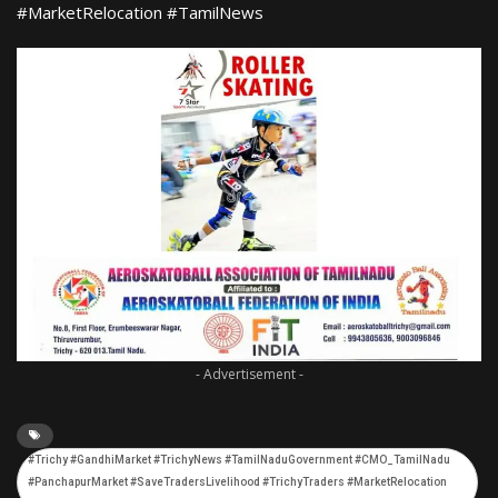
#MarketRelocation #TamilNews
- Advertisement -
#Trichy #GandhiMarket #TrichyNews #TamilNaduGovernment #CMO_TamilNadu
#PanchapurMarket #SaveTradersLivelihood #TrichyTraders #MarketRelocation