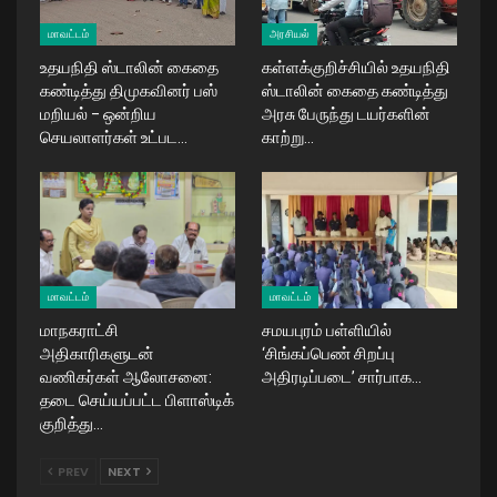
மாவட்டம்
அரசியல்
உதயநிதி ஸ்டாலின் கைதை
கள்ளக்குறிச்சியில் உதயநிதி
கண்டித்து திமுகவினர் பஸ்
ஸ்டாலின் கைதை கண்டித்து
மறியல் – ஒன்றிய
அரசு பேருந்து டயர்களின்
செயலாளர்கள் உட்பட…
காற்று…
மாவட்டம்
மாவட்டம்
மாநகராட்சி
சமயபுரம் பள்ளியில்
அதிகாரிகளுடன்
‘சிங்கப்பெண் சிறப்பு
வணிகர்கள் ஆலோசனை:
அதிரடிப்படை’ சார்பாக…
தடை செய்யப்பட்ட பிளாஸ்டிக்
குறித்து…
PREV
NEXT