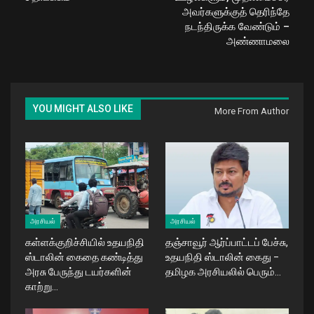
அவர்களுக்குத் தெரிந்தே
நடந்திருக்க வேண்டும் –
அண்ணாமலை
YOU MIGHT ALSO LIKE
More From Author
அரசியல்
அரசியல்
கள்ளக்குறிச்சியில் உதயநிதி
தஞ்சாவூர் ஆர்ப்பாட்டப் பேச்சு,
ஸ்டாலின் கைதை கண்டித்து
உதயநிதி ஸ்டாலின் கைது –
அரசு பேருந்து டயர்களின்
தமிழக அரசியலில் பெரும்…
காற்று…