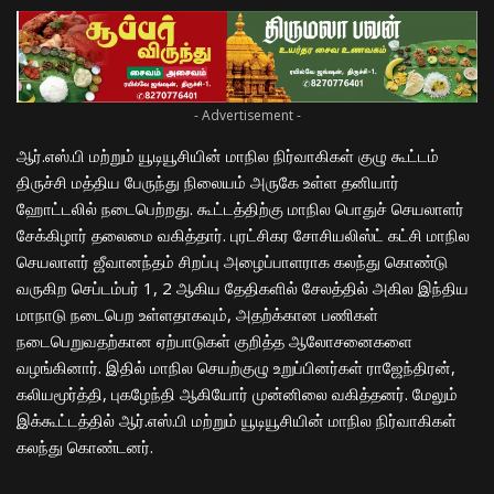
- Advertisement -
ஆர்.எஸ்.பி மற்றும் யூடியூசியின் மாநில நிர்வாகிகள் குழு கூட்டம்
திருச்சி மத்திய பேருந்து நிலையம் அருகே உள்ள தனியார்
ஹோட்டலில் நடைபெற்றது. கூட்டத்திற்கு மாநில பொதுச் செயலாளர்
சேக்கிழார் தலைமை வகித்தார். புரட்சிகர சோசியலிஸ்ட் கட்சி மாநில
செயலாளர் ஜீவானந்தம் சிறப்பு அழைப்பாளராக கலந்து கொண்டு
வருகிற செப்டம்பர் 1, 2 ஆகிய தேதிகளில் சேலத்தில் அகில இந்திய
மாநாடு நடைபெற உள்ளதாகவும், அதற்க்கான பணிகள்
நடைபெறுவதற்கான ஏற்பாடுகள் குறித்த ஆலோசனைகளை
வழங்கினார். இதில் மாநில செயற்குழு உறுப்பினர்கள் ராஜேந்திரன்,
கலியமூர்த்தி, புகழேந்தி ஆகியோர் முன்னிலை வகித்தனர். மேலும்
இக்கூட்டத்தில் ஆர்.எஸ்.பி மற்றும் யூடியூசியின் மாநில நிர்வாகிகள்
கலந்து கொண்டனர்.