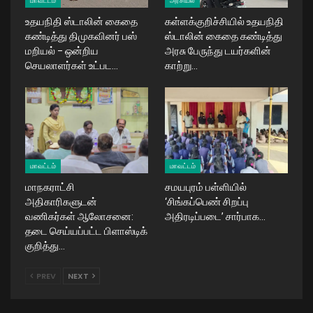
மாவட்டம்
அரசியல்
உதயநிதி ஸ்டாலின் கைதை
கள்ளக்குறிச்சியில் உதயநிதி
கண்டித்து திமுகவினர் பஸ்
ஸ்டாலின் கைதை கண்டித்து
மறியல் – ஒன்றிய
அரசு பேருந்து டயர்களின்
செயலாளர்கள் உட்பட…
காற்று…
மாவட்டம்
மாவட்டம்
மாநகராட்சி
சமயபுரம் பள்ளியில்
அதிகாரிகளுடன்
‘சிங்கப்பெண் சிறப்பு
வணிகர்கள் ஆலோசனை:
அதிரடிப்படை’ சார்பாக…
தடை செய்யப்பட்ட பிளாஸ்டிக்
குறித்து…
PREV
NEXT