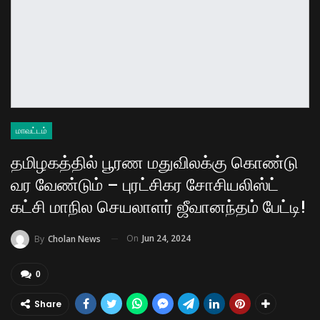
மாவட்டம்
தமிழகத்தில் பூரண மதுவிலக்கு கொண்டு
வர வேண்டும் – புரட்சிகர சோசியலிஸ்ட்
கட்சி மாநில செயலாளர் ஜீவானந்தம் பேட்டி!
On
Jun 24, 2024
By
Cholan News
0
Share