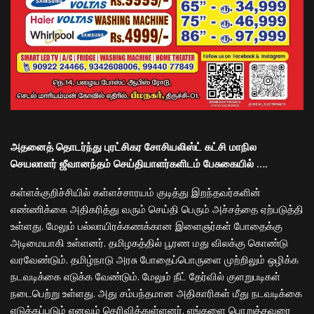
அதனைத் தொடர்ந்து புரட்சிகர சோசியலிஸ்ட் கட்சி மாநில
செயலாளர் ஜீவானந்தம் செய்தியாளர்களிடம் பேசுகையில் ….
கள்ளக்குறிச்சியில் கள்ளச்சாரயம் குடித்து இறந்தவர்களின்
எண்ணிக்கை அதிகரித்து வரும் செய்தி பெரும் அச்சத்தை ஏற்படுத்தி
உள்ளது. மேலும் பல்லாயிரக்கணக்கான இளைஞர்கள் போதைக்கு
அடிமையாகி உள்ளனர். தமிழகத்தில் பூரண மது விலக்கு கொண்டு
வரவேண்டும். தமிழ்நாடு அரசு போதைப்பொருளை முற்றிலும் ஒழிக்க
நடவடிக்கை எடுக்க வேண்டும். மேலும் நீட் தேர்வில் குளறுபடிகள்
நடைபெற்று உள்ளது. அது சம்பந்தமான அதிகாரிகள் மீது நடவடிக்கை
எடுக்கப்படும் எனவும் தெரிவித்துள்ளனர். எங்களை பொறுத்தவரை