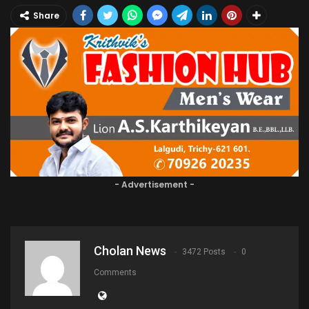
Share
- Advertisement -
Cholan News
3472 Posts
0
Comments