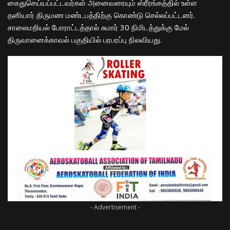
கைதுசெய்யப்பட்டவர்கள் அனைவரையும் ஸ்ரீரங்கத்தில் உள்ள
தனியார் திருமண மண்டபத்திற்கு கொண்டு செல்லப்பட்டனர்.
சாலைமறியல் போராட்டத்தால் சுமார் 30 நிமிடத்துக்கு மேல்
திருவானைக்காவல் பகுதியில் பரபரப்பு நிலவியது.
- Advertisement -