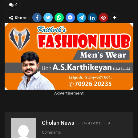
0
Share
- Advertisement -
Cholan News
3474 Posts
0
Comments