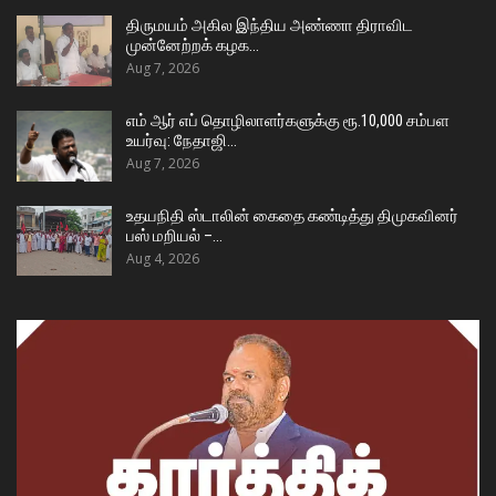
திருமயம் அகில இந்திய அண்ணா திராவிட
முன்னேற்றக் கழக…
Aug 7, 2026
எம் ஆர் எப் தொழிலாளர்களுக்கு ரூ.10,000 சம்பள
உயர்வு: நேதாஜி…
Aug 7, 2026
உதயநிதி ஸ்டாலின் கைதை கண்டித்து திமுகவினர்
பஸ் மறியல் –…
Aug 4, 2026