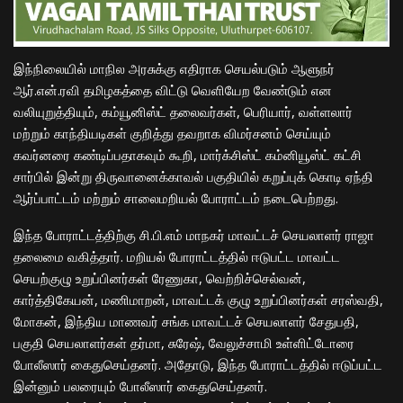
இந்நிலையில் மாநில அரசுக்கு எதிராக செயல்படும் ஆளுநர்
ஆர்.என்.ரவி தமிழகத்தை விட்டு வெளியேற வேண்டும் என
வலியுறுத்தியும், கம்யூனிஸ்ட் தலைவர்கள், பெரியார், வள்ளலார்
மற்றும் காந்தியடிகள் குறித்து தவறாக விமர்சனம் செய்யும்
கவர்னரை கண்டிப்பதாகவும் கூறி, மார்க்சிஸ்ட் கம்னியூஸ்ட் கட்சி
சார்பில் இன்று திருவானைக்காவல் பகுதியில் கறுப்புக் கொடி ஏந்தி
ஆர்ப்பாட்டம் மற்றும் சாலைமறியல் போராட்டம் நடைபெற்றது.
இந்த போராட்டத்திற்கு சி.பி.எம் மாநகர் மாவட்டச் செயலாளர் ராஜா
தலைமை வகித்தார். மறியல் போராட்டத்தில் ஈடுபட்ட மாவட்ட
செயற்குழு உறுப்பினர்கள் ரேணுகா, வெற்றிச்செல்வன்,
கார்த்திகேயன், மணிமாறன், மாவட்டக் குழு உறுப்பினர்கள் சரஸ்வதி,
மோகன், இந்திய மாணவர் சங்க மாவட்டச் செயலாளர் சேதுபதி,
பகுதி செயலாளர்கள் தர்மா, சுரேஷ், வேலுச்சாமி உள்ளிட்டோரை
போலீஸார் கைதுசெய்தனர். அதோடு, இந்த போராட்டத்தில் ஈடுப்பட்ட
இன்னும் பலரையும் போலீஸார் கைதுசெய்தனர்.