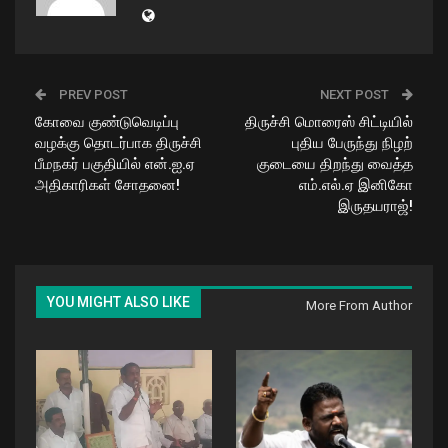
PREV POST
NEXT POST
கோவை குண்டுவெடிப்பு
திருச்சி மொரைஸ் சிட்டியில்
வழக்கு தொடர்பாக திருச்சி
புதிய பேருந்து நிழற்
பீமநகர் பகுதியில் என்.ஐ.ஏ
குடையை திறந்து வைத்த
அதிகாரிகள் சோதனை!
எம்.எல்.ஏ இனிகோ
இருதயராஜ்!
YOU MIGHT ALSO LIKE
More From Author