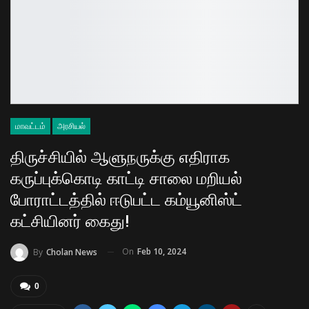
மாவட்டம்
அரசியல்
திருச்சியில் ஆளுநருக்கு எதிராக
கருப்புக்கொடி காட்டி சாலை மறியல்
போராட்டத்தில் ஈடுபட்ட கம்யூனிஸ்ட்
கட்சியினர் கைது!
On
Feb 10, 2024
By
Cholan News
0