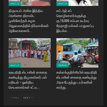
மாவட்டம்
மாவட்டம்
திருமயம் அகில இந்திய
எம் ஆர் எப்
அண்ணா திராவிட
தொழிலாளர்களுக்கு
முன்னேற்றக் கழக
ரூ.10,000 சம்பள உயர்வு:
அலுவலகத்தில் நிர்வாகிகள்
நேதாஜி மக்கள் பாதுகாப்பு
ஆலோசனைக்…
இயக்க…
மாவட்டம்
அரசியல்
உதயநிதி ஸ்டாலின் கைதை
கள்ளக்குறிச்சியில் உதயநிதி
கண்டித்து திமுகவினர் பஸ்
ஸ்டாலின் கைதை கண்டித்து
மறியல் – ஒன்றிய
அரசு பேருந்து டயர்களின்
செயலாளர்கள் உட்பட…
காற்று…
PREV
NEXT