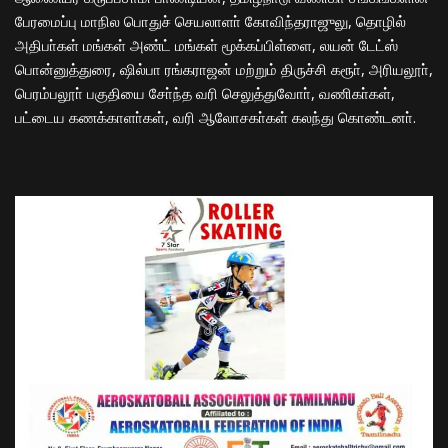
பேரமைப்பு மாநில பொதுச் செயலாளா் கோவிந்தராஜுலு, தொழில்
அதிபா்கள் மங்கள் அண்ட் மங்கள் மூக்கப்பிள்ளை, லயன் டேட்ஸ்
பொன்னுத்துரை, ஷில்பா ரங்கராஜன் மற்றும் திருச்சி கரூா், அரியலூா்,
பெரம்பலூா் பகுதியை சோ்ந்த வரி செலுத்துவோா், வணிகா்கள்,
பட்டைய கணக்காளா்கள், வரி ஆலோசகா்கள் கலந்து கொண்டனா்.