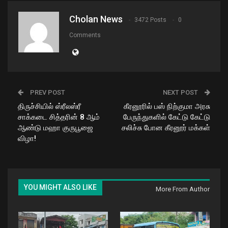
Cholan News
3472 Posts
0
Comments
PREV POST
NEXT POST
திருச்சியில் ஸ்ரீலஸ்ரீ
கீரனூரில் பஸ் நிற்குமா அரசு
சாக்கடை சித்தரின் 8 ஆம்
பேருந்துகளில் கேட்டு கேட்டு
ஆண்டு மஹா குருபூஜை
சலிச்சு போன கீரனூர் மக்கள்
விழா!
YOU MIGHT ALSO LIKE
More From Author