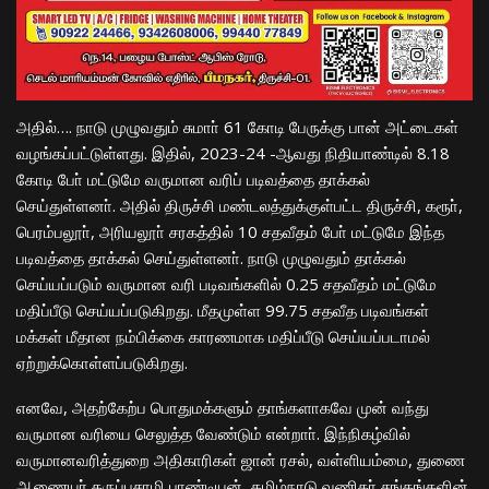
அதில்…. நாடு முழுவதும் சுமாா் 61 கோடி பேருக்கு பான் அட்டைகள்
வழங்கப்பட்டுள்ளது. இதில், 2023-24 -ஆவது நிதியாண்டில் 8.18
கோடி போ் மட்டுமே வருமான வரிப் படிவத்தை தாக்கல்
செய்துள்ளனா். அதில் திருச்சி மண்டலத்துக்குள்பட்ட திருச்சி, கரூா்,
பெரம்பலூா், அரியலூா் சரகத்தில் 10 சதவீதம் போ் மட்டுமே இந்த
படிவத்தை தாக்கல் செய்துள்ளனா். நாடு முழுவதும் தாக்கல்
செய்யப்படும் வருமான வரி படிவங்களில் 0.25 சதவீதம் மட்டுமே
மதிப்பீடு செய்யப்படுகிறது. மீதமுள்ள 99.75 சதவீத படிவங்கள்
மக்கள் மீதான நம்பிக்கை காரணமாக மதிப்பீடு செய்யப்படாமல்
ஏற்றுக்கொள்ளப்படுகிறது.
எனவே, அதற்கேற்ப பொதுமக்களும் தாங்களாகவே முன் வந்து
வருமான வரியை செலுத்த வேண்டும் என்றாா். இந்நிகழ்வில்
வருமானவரித்துறை அதிகாரிகள் ஜான் ரசல், வள்ளியம்மை, துணை
ஆணையர் கருப்பசாமி பாண்டியன், தமிழ்நாடு வணிகா் சங்கங்களின்