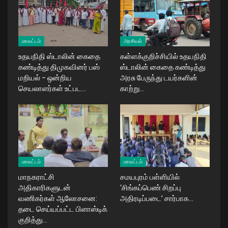
மாவட்டம்
அரசியல்
உதயநிதி ஸ்டாலின் கைதை
கள்ளக்குறிச்சியில் உதயநிதி
கண்டித்து திமுகவினர் பஸ்
ஸ்டாலின் கைதை கண்டித்து
மறியல் – ஒன்றிய
அரசு பேருந்து டயர்களின்
செயலாளர்கள் உட்பட…
காற்று…
மாவட்டம்
மாவட்டம்
மாநகராட்சி
சமயபுரம் பள்ளியில்
அதிகாரிகளுடன்
‘சிங்கப்பெண் சிறப்பு
வணிகர்கள் ஆலோசனை:
அதிரடிப்படை’ சார்பாக…
தடை செய்யப்பட்ட பிளாஸ்டிக்
குறித்து…