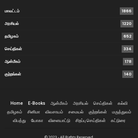
மாவட்டம்
1866
அரசியல்
1220
தமிழகம்
652
செய்திகள்
334
ஆன்மீகம்
178
குற்றங்கள்
140
Home
E-Books
ஆன்மீகம்
அரசியல்
செய்திகள்
கல்வி
தமிழகம்
சினிமா
விவசாயம்
சமையல்
குற்றங்கள்
மருத்துவம்
விபத்து
யோகா
விளையாட்டு
சிறப்பு செய்திகள்
கட்டுரை
© 2023 - All Rights Reserved.