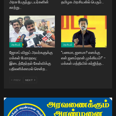
அரசு பேருந்து டயர்களின்
தமிழக அரசியலில் பெரும்…
காற்று…
அரசியல்
அரசியல்
ஜோசப் விஜய் அவர்களுக்கு
​”பணமா, ஜனமா? எனக்கு
மக்கள் பேராதரவு:
என் ஜனம்தான் முக்கியம்!” –
இடைத்தேர்தல் கேள்விக்கு
மக்கள் மத்தியில் கர்ஜித்த…
பதிலளிக்காமல் சென்ற…
PREV
NEXT