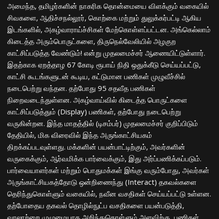
அமைந்த, தமிழர்களின் நாகரிக தொன்மையை விளக்கும் வகையில்
சிவகளை, ஆதிச்சநல்லூர், கொற்கை மற்றும் துலுக்கர்பட்டி ஆகிய
இடங்களில், அகழ்வாராய்ச்சிகள் மேற்கொள்ளப்பட்டன. அங்கெல்லாம்
கிடைத்த அரும்பொருட்களை, திருநெல்வேலியில் அழகுற
காட்சிப்படுத்த வேண்டும்! என்று முதலமைச்சர் ஆணையிட்டுள்ளார்.
இதற்காக ஏறத்தாழ 67 கோடி ரூபாய் நிதி ஒதுக்கீடு செய்யப்பட்டு,
காட்சி கூடங்களுடன் கூடிய, கட்டுமான பணிகள் முழுவீச்சில்
நடைபெற்று வந்தன. தற்போது 95 சதவீத பணிகள்
நிறைவடைந்துள்ளன. அகழ்வாய்வில் கிடைத்த பொருட்களை
காட்சிப்படுத்தும் (Display) பணிகள், தற்போது நடைபெற்று
வருகின்றன. இந்த மாதத்தில் (டிசம்பர்) முதலமைச்சர் குறிப்பிடும்
தேதியில், மிக விரைவில் இந்த அருங்காட்சியகம்
திறக்கப்படவுள்ளது. மக்களின் பயன்பாட்டிற்கும், அவர்களின்
வருகைக்கும், ஆர்வமிக்க பார்வைக்கும், இது அர்ப்பணிக்கப்படும்.
பார்வையாளர்கள் மற்றும் பொதுமக்கள் இங்கு வரும்போது, அவர்கள்
அருங்காட்சியகத்தோடு ஒன்றிணைந்து (Interact) தகவல்களை
தெரிந்துகொள்ளும் வகையில், நவீன வசதிகள் செய்யப்பட்டு உள்ளன.
தற்போதைய தகவல் தொழில்நுட்ப வசதிகளை பயன்படுத்தி,
வரலாற்றை முழுமையாக அறிந்துகொள்ளும் அளவிற்கு, பணிகள்