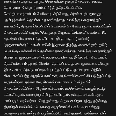
காலநிலை மாற்றம் மற்றும் தொல்லியல் துறை அமைச்சர் தங்கம்
தென்னரசு,
நேற்று
( டிசம்பர்.1) திருநெல்வேலியில்,
செய்தியாளர்களிடம் பேசினார். அப்போது, அவர் கூறியதாவது:-
“தமிழர்களின் தொன்மை நாகரிகத்தை, உலகிற்கு பறைசாற்றும்
வகையில், திருநெல்வேலியில் மொத்தம் 67 கோடி ரூபாய் மதிப்பீட்டில்
அமைக்கப்பட்டு வரும், “பொருநை அருங்காட்சியகம்” பணிகள் 95
சதவீதம் நிறைவடைந்து விட்டன இந்த மாதம் (டிசம்பர்)
“முதலமைச்சர்” மு.க.ஸ்டாலின் இதனை திறந்து வைக்கிறார். தமிழ்
பெருங்குடி மக்களின் தொன்மை நாகரிகத்தை, உலகிற்கு பறைசாற்றும்
விதமாக, முதலமைச்சரின் தலைமையிலான, இந்த திராவிட மாடல்
ஆட்சியில், தமிழ்நாடு அரசின் தொல்லியல் துறை மூலமாக பல்வேறு
இடங்களில், அகழ்வாய்வுகள் நடத்தப்பட்டு வருகின்றன. அதில்
கிடைக்கப்பெற்ற அரும்பொருட்கள், ஆங்காங்கே காட்சிப்படுத்தப்பட்டு
வருகின்றன. ஏற்கனவே, சிவகங்கை மாவட்டம் கீழடியில்
அமைக்கப்பட்டுள்ள அருங்காட்சியகம், உலகெல்லாம் வாழும் தமிழ்
மக்களிடமும், வரலாற்று அறிஞர்களிடமும், தமிழக மக்களிடமும்
மாபெரும் வரவேற்பை பெற்றுள்ளது. அதனை தொடர்ந்து, தற்போது
திருநெல்வேலியில் “பொருநை அருங்காட்சியகம்” அமைகிறது.
பொருநை நதி என்று அழைக்கப்படும், தாமிரபரணி நதிக்கரையில்