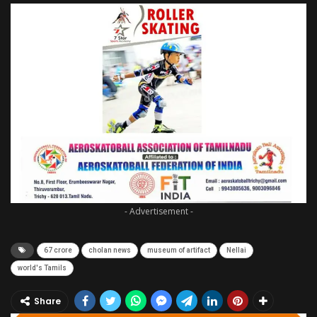
- Advertisement -
67 crore
cholan news
museum of artifact
Nellai
world's Tamils
Share