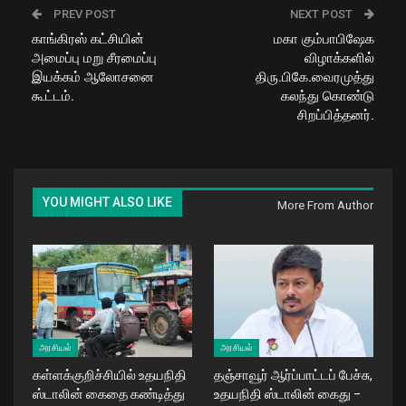
PREV POST
NEXT POST
காங்கிரஸ் கட்சியின்
மகா கும்பாபிஷேக
அமைப்பு மறு சீரமைப்பு
விழாக்களில்
இயக்கம் ஆலோசனை
திரு.பிகே.வைரமுத்து
கூட்டம்.
கலந்து கொண்டு
சிறப்பித்தனர்.
YOU MIGHT ALSO LIKE
More From Author
அரசியல்
அரசியல்
கள்ளக்குறிச்சியில் உதயநிதி
தஞ்சாவூர் ஆர்ப்பாட்டப் பேச்சு,
ஸ்டாலின் கைதை கண்டித்து
உதயநிதி ஸ்டாலின் கைது –