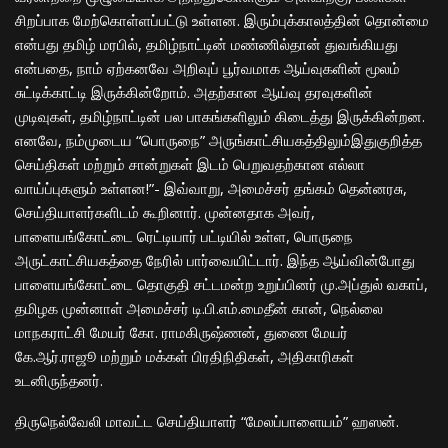
சிறப்பாக மேற்கொள்ளப்பட்டு உள்ளன. இரும்புக்காலத்தின் தொன்மை
என்பது தமிழ் மரபில், தமிழ்நாட்டின் மண்ணில்தான் துவங்கியது
என்பதை, நாம் ஏற்கனவே அறிவுப் பூர்வமாக ஆய்வுகளின் மூலம்
சுட்டிக்காட்டி இருக்கின்றோம். அதற்கான ஆய்வு தரவுகளின்
முடிவுகள், தமிழ்நாட்டின் பல பாகங்களிலும் கிடைத்து இருக்கின்றன.
எனவே, நம்முடைய “பொருநை” அருங்காட்சியகத்திலும்இதுகுறித்த
செய்திகள் மற்றும் சான்றுகள் இடம் பெறுவதற்கான எல்லா
வாய்ப்புகளும் உள்ளன!”- இவ்வாறு, அமைச்சர் தங்கம் தென்னரசு,
செய்தியாளர்களிடம் கூறினார். முன்னதாக அவர்,
பாளையங்கோட்டை ரெட்டியார் பட்டியில் உள்ள, பொருநை
அருட்காட்சியகத்தை நேரில் பார்வையிட்டார். இந்த ஆய்வின்போது
பாளையங்கோட்டை தொகுதி சட்டமன்ற உறுப்பினர் மு.அப்துல் வகாப்,
தமிழக முன்னாள் அமைச்சர் டி.பி.எம்.மைதீன் கான், நெல்லை
மாநகராட்சி மேயர் கோ. ராமகிருஷ்ணன், துணை மேயர்
கே.ஆர்.ராஜூ மற்றும் மக்கள் பிரதிநிதிகள், அதிகாரிகள்
உடனிருந்தனர்.
திருநெல்வேலி மாவட்ட செய்தியாளர் “மேலப்பாளையம்” ஹஸன்.