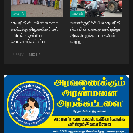
மாவட்டம்
அரசியல்
உதயநிதி ஸ்டாலின் கைதை
கள்ளக்குறிச்சியில் உதயநிதி
கண்டித்து திமுகவினர் பஸ்
ஸ்டாலின் கைதை கண்டித்து
மறியல் – ஒன்றிய
அரசு பேருந்து டயர்களின்
செயலாளர்கள் உட்பட…
காற்று…
PREV
NEXT