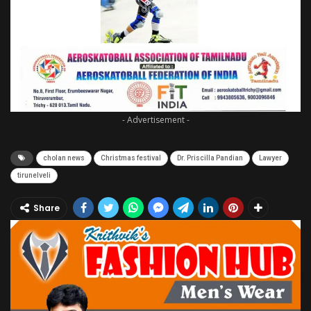
- Advertisement -
cholan news
Christmas festival
Dr. Priscilla Pandian
Lawyer
tirunelveli
Share