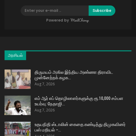
Subscribe
Powered by
அரசியல்
திருமயம் அகில இந்திய அண்ணா திராவிட
முன்னேற்றக் கழக…
Aug 7, 2026
எம் ஆர் எப் தொழிலாளர்களுக்கு ரூ.10,000 சம்பள
உயர்வு: நேதாஜி…
Aug 7, 2026
உதயநிதி ஸ்டாலின் கைதை கண்டித்து திமுகவினர்
பஸ் மறியல் –…