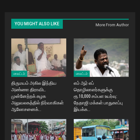
YOU MIGHT ALSO LIKE
More From Author
மாவட்டம்
மாவட்டம்
திருமயம் அகில இந்திய
எம் ஆர் எப்
அண்ணா திராவிட
தொழிலாளர்களுக்கு
முன்னேற்றக் கழக
ரூ.10,000 சம்பள உயர்வு:
அலுவலகத்தில் நிர்வாகிகள்
நேதாஜி மக்கள் பாதுகாப்பு
ஆலோசனைக்…
இயக்க…