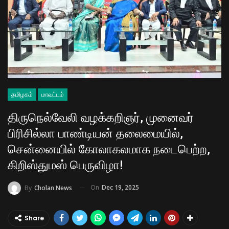
தமிழகம்
மாவட்டம்
திருநெல்வேலி வழக்கறிஞர், முனைவர்
பிரிசில்லா பாண்டியன் தலைமையில்,
சென்னையில் கோலாகலமாக நடைபெற்ற,
கிறிஸ்துமஸ் பெருவிழா!
On
Dec 19, 2025
By
Cholan News
Share