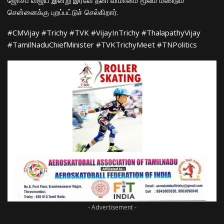
சென்னைக்கு புறப்பட்டுச் செல்கிறார்.
​#CMVijay #Trichy #TVK #VijayInTrichy #ThalapathyVijay
#TamilNaduChiefMinister #TVKTrichyMeet #TNPolitics
- Advertisement -