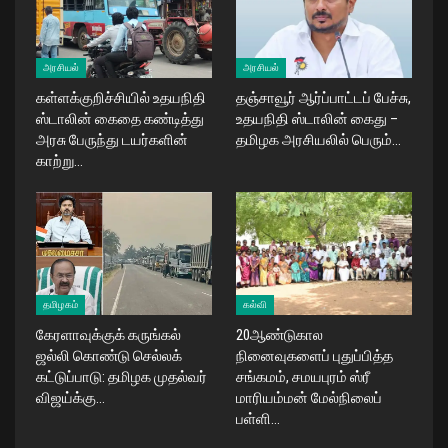
அரசியல்
அரசியல்
கள்ளக்குறிச்சியில் உதயநிதி
தஞ்சாவூர் ஆர்ப்பாட்டப் பேச்சு,
ஸ்டாலின் கைதை கண்டித்து
உதயநிதி ஸ்டாலின் கைது –
அரசு பேருந்து டயர்களின்
தமிழக அரசியலில் பெரும்…
காற்று…
தமிழகம்
கல்வி
கேரளாவுக்குக் கருங்கல்
20ஆண்டுகால
ஜல்லி கொண்டு செல்லக்
நினைவுகளைப் புதுப்பித்த
கட்டுப்பாடு: தமிழக முதல்வர்
சங்கமம், சமயபுரம் ஸ்ரீ
விஜய்க்கு…
மாரியம்மன் மேல்நிலைப்
பள்ளி…