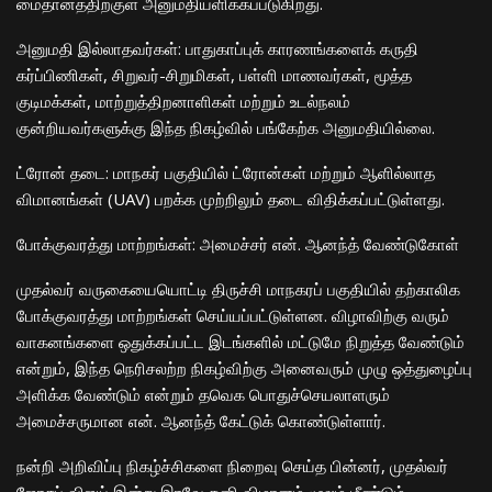
மைதானத்திற்குள் அனுமதியளிக்கப்படுகிறது.
​அனுமதி இல்லாதவர்கள்: பாதுகாப்புக் காரணங்களைக் கருதி
கர்ப்பிணிகள், சிறுவர்-சிறுமிகள், பள்ளி மாணவர்கள், மூத்த
குடிமக்கள், மாற்றுத்திறனாளிகள் மற்றும் உடல்நலம்
குன்றியவர்களுக்கு இந்த நிகழ்வில் பங்கேற்க அனுமதியில்லை.
​ட்ரோன் தடை: மாநகர் பகுதியில் ட்ரோன்கள் மற்றும் ஆளில்லாத
விமானங்கள் (UAV) பறக்க முற்றிலும் தடை விதிக்கப்பட்டுள்ளது.
​போக்குவரத்து மாற்றங்கள்: அமைச்சர் என். ஆனந்த் வேண்டுகோள்
​முதல்வர் வருகையையொட்டி திருச்சி மாநகரப் பகுதியில் தற்காலிக
போக்குவரத்து மாற்றங்கள் செய்யப்பட்டுள்ளன. விழாவிற்கு வரும்
வாகனங்களை ஒதுக்கப்பட்ட இடங்களில் மட்டுமே நிறுத்த வேண்டும்
என்றும், இந்த நெரிசலற்ற நிகழ்விற்கு அனைவரும் முழு ஒத்துழைப்பு
அளிக்க வேண்டும் என்றும் தவெக பொதுச்செயலாளரும்
அமைச்சருமான என். ஆனந்த் கேட்டுக் கொண்டுள்ளார்.
​நன்றி அறிவிப்பு நிகழ்ச்சிகளை நிறைவு செய்த பின்னர், முதல்வர்
ஜோசப் விஜய் இன்று இரவே தனி விமானம் மூலம் மீண்டும்