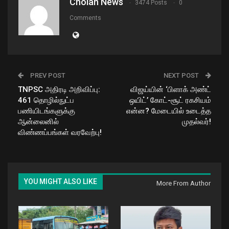
Cholan News
3474 Posts
0
Comments
PREV POST
NEXT POST
TNPSC அதிரடி அறிவிப்பு:
​விஜய்யின் ‘பிளாக் அண்ட்
461 தொழில்நுட்ப
ஒயிட்’ கோட்-சூட் ரகசியம்
பணியிடங்களுக்கு
என்ன? மேடையில் உடைத்த
ஆன்லைனில்
முதல்வர்!
விண்ணப்பங்கள் வரவேற்பு!
YOU MIGHT ALSO LIKE
More From Author