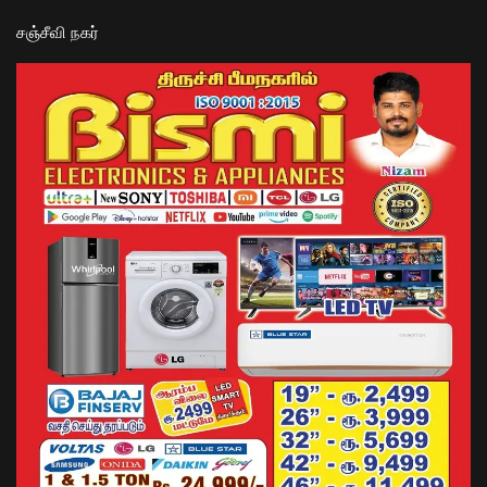
​சஞ்சீவி நகர்