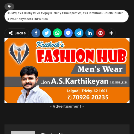
​#CMVijay #Trichy #TVK #VijayInTrichy #ThalapathyVijay #TamilNaduChiefMinister
#TVKTrichyMeet #TNPolitics
Share
- Advertisement -