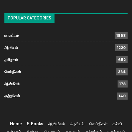
POPULAR CATEGORIES
மாவட்டம்
1868
அரசியல்
1220
தமிழகம்
652
செய்திகள்
334
ஆன்மீகம்
178
குற்றங்கள்
140
Home
E-Books
ஆன்மீகம்
அரசியல்
செய்திகள்
கல்வி
தமிழகம்
சினிமா
விவசாயம்
சமையல்
குற்றங்கள்
மருத்துவம்