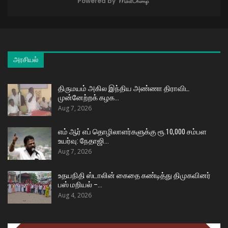
Powered by
அரசியல்
திருமயம் அகில இந்திய அண்ணா திராவிட
முன்னேற்றக் கழக…
Aug 7, 2026
எம் ஆர் எப் தொழிலாளர்களுக்கு ரூ.10,000 சம்பள
உயர்வு: நேதாஜி…
Aug 7, 2026
உதயநிதி ஸ்டாலின் கைதை கண்டித்து திமுகவினர்
பஸ் மறியல் –…
Aug 4, 2026