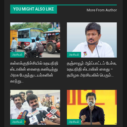
YOU MIGHT ALSO LIKE
More From Author
அரசியல்
அரசியல்
கள்ளக்குறிச்சியில் உதயநிதி
தஞ்சாவூர் ஆர்ப்பாட்டப் பேச்சு,
ஸ்டாலின் கைதை கண்டித்து
உதயநிதி ஸ்டாலின் கைது –
அரசு பேருந்து டயர்களின்
தமிழக அரசியலில் பெரும்…
காற்று…
அரசியல்
அரசியல்