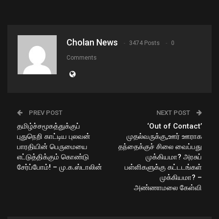
Cholan News
3474 Posts
0
Comments
PREV POST
NEXT POST
தமிழ்ச்சமூகத்துக்குப்
‘Out of Contact’
புதுநெறி காட்டிய புலவன்
முதல்வருக்கு,ஊர் ஊராக
பாரதியின் பெருமையை
தந்தைக்குச் சிலை வைப்பது
எட்டுத்திக்கும் கொண்டு
முக்கியமா? அரசுப்
சேர்ப்போம்! – மு.க.ஸ்டாலின்
பள்ளிகளுக்கு கட்டடங்கள்
முக்கியமா? –
அண்ணாமலை கேள்வி