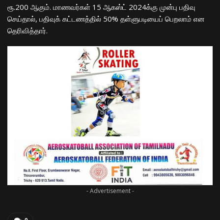
ரூ.200 ஆகும். மாணவர்கள் 15 ஆகஸ்ட் 2024க்கு முன்பு பதிவு
செய்தால், பதிவுக் கட்டணத்தில் 50% தள்ளுபடியைப் பெறலாம் என
தெரிவித்தார்.
- Advertisement -