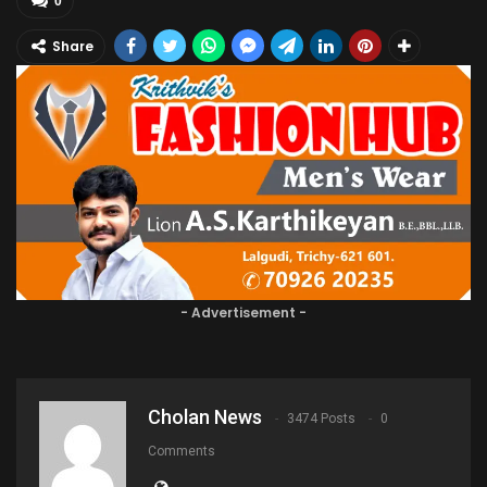
0
Share
- Advertisement -
Cholan News
3474 Posts
0
Comments