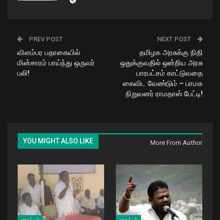
PREV POST
NEXT POST
விளம்பர பதாகையில்
தமிழக அரசுக்கு நிதி
மின்சாரம் பாய்ந்து ஒருவர்
ஒதுக்குவதில் ஒன்றிய அரசு
பலி!
பாரபட்சம் காட்டுவதை
கைவிட வேண்டும் – பாமக
நிறுவனர் ராமதாஸ் பேட்டி!
YOU MIGHT ALSO LIKE
More From Author
மாவட்டம்
மாவட்டம்