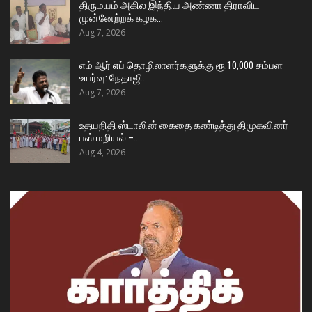
திருமயம் அகில இந்திய அண்ணா திராவிட
முன்னேற்றக் கழக…
Aug 7, 2026
எம் ஆர் எப் தொழிலாளர்களுக்கு ரூ.10,000 சம்பள
உயர்வு: நேதாஜி…
Aug 7, 2026
உதயநிதி ஸ்டாலின் கைதை கண்டித்து திமுகவினர்
பஸ் மறியல் –…
Aug 4, 2026