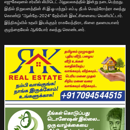
எஜுகேஷனல் சர்வீஸ் லிமிடெட் அலுவலகத்தில் இன்று நடைபெற்றது.
இதில் நிறுவனத்தின் சி.இ.ஓ மற்றும் எம்.டி தீபக் மெஹ்ரோத்ரா கலந்து
கொண்டு “ஆன்தே-2024” தேர்வின் இலட்சினையை வெளியிட்டார்.
இந்நிகழ்வில் உதவி இயக்குநர் ராகவேந்திரா, கிளை தலமையாளர்
குழந்தைவேல் ஆகியோர் கலந்து கொண்டனர்.