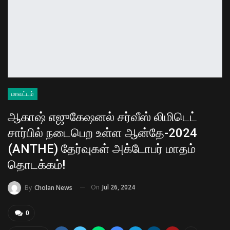
மாவட்டம்
ஆகாஷ் எஜுகேஷனல் சர்வீஸ் லிமிடெட்
சார்பில் நடைபெற உள்ள ஆன்தே-2024
(ANTHE) தேர்வுகள் அக்டோபர் மாதம்
தொடக்கம்!
On
Jul 26, 2024
By
Cholan News
0