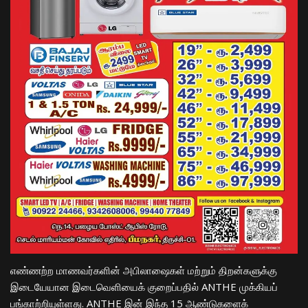
எண்ணற்ற மாணவர்களின் அபிலாஷைகள் மற்றும் திறன்களுக்கு
இடையேயான இடைவெளியைக் குறைப்பதில் ANTHE முக்கியப்
பங்காற்றியுள்ளது. ANTHE இன் இந்த 15 ஆண்டுகளைக்