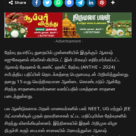
Share
- Advertisement -
தேர்வு தயாரிப்பு துறையில் முன்னனியில் இருக்கும் ஆகாஷ்
எஜுகேஷனல் சர்வீசஸ் லிமிடெட் இன் மிகவும் எதிர்பார்க்கப்பட்ட
ஆகாஷ் நேஷனல் டேலண்ட் ஹன்ட் தேர்வு (ANTHE – 2024)
சமீபத்திய பதிப்பின் தொடக்கத்தை பெருமையுடன் அறிவித்துள்ளது.
தனது 15 வது வெற்றிகரமான ஆண்டை கொண்டாடும் ஆன்தே
சிறந்த சாதனையாளர்களை வளர்ப்பதில் மகத்தான சாதனை
படைத்துள்ளது.
பல ஆண்டுகளாக அதன் மாணவர்களில் பலர் NEET, UG மற்றும் JEE
அட்வான்ஸ்டில் முதல் தரவரிசைகள் உட்பட மதிப்புமிக்க தேர்வுகளில்
சிறந்து விளங்கியுள்ளனர். இந்நிலையில் இதன் அறிமுக விழா
திருச்சி கரூர் பைபாஸ் சாலையில் அமைந்துள்ள ஆகாஷ்