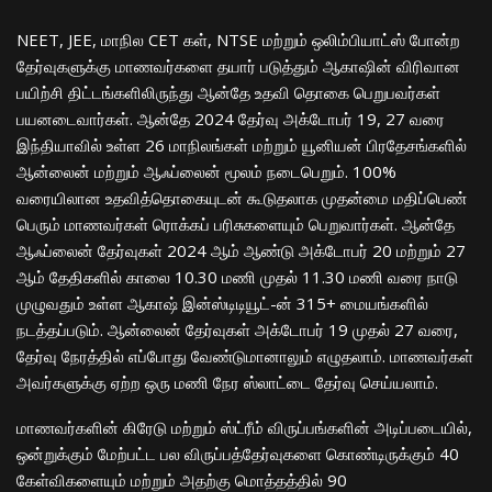
NEET, JEE, மாநில CET கள், NTSE மற்றும் ஒலிம்பியாட்ஸ் போன்ற
தேர்வுகளுக்கு மாணவர்களை தயார் படுத்தும் ஆகாஷின் விரிவான
பயிற்சி திட்டங்களிலிருந்து ஆன்தே உதவி தொகை பெறுபவர்கள்
பயனடைவார்கள். ஆன்தே 2024 தேர்வு அக்டோபர் 19, 27 வரை
இந்தியாவில் உள்ள 26 மாநிலங்கள் மற்றும் யூனியன் பிரதேசங்களில்
ஆன்லைன் மற்றும் ஆஃப்லைன் மூலம் நடைபெறும். 100%
வரையிலான உதவித்தொகையுடன் கூடுதலாக முதன்மை மதிப்பெண்
பெரும் மாணவர்கள் ரொக்கப் பரிசுகளையும் பெறுவார்கள். ஆன்தே
ஆஃப்லைன் தேர்வுகள் 2024 ஆம் ஆண்டு அக்டோபர் 20 மற்றும் 27
ஆம் தேதிகளில் காலை 10.30 மணி முதல் 11.30 மணி வரை நாடு
முழுவதும் உள்ள ஆகாஷ் இன்ஸ்டிடியூட்-ன் 315+ மையங்களில்
நடத்தப்படும். ஆன்லைன் தேர்வுகள் அக்டோபர் 19 முதல் 27 வரை,
தேர்வு நேரத்தில் எப்போது வேண்டுமானாலும் எழுதலாம். மாணவர்கள்
அவர்களுக்கு ஏற்ற ஒரு மணி நேர ஸ்லாட்டை தேர்வு செய்யலாம்.
மாணவர்களின் கிரேடு மற்றும் ஸ்ட்ரீம் விருப்பங்களின் அடிப்படையில்,
ஒன்றுக்கும் மேற்பட்ட பல விருப்பத்தேர்வுகளை கொண்டிருக்கும் 40
கேள்விகளையும் மற்றும் அதற்கு மொத்தத்தில் 90