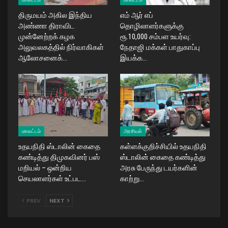
திருமயம் அகில இந்திய
எம் ஆர் எப்
அண்ணா திராவிட
தொழிலாளர்களுக்கு
முன்னேற்றக் கழக
ரூ.10,000 சம்பள உயர்வு:
அலுவலகத்தில் நிர்வாகிகள்
நேதாஜி மக்கள் பாதுகாப்பு
ஆலோசனைக்…
இயக்க…
மாவட்டம்
அரசியல்
உதயநிதி ஸ்டாலின் கைதை
கள்ளக்குறிச்சியில் உதயநிதி
கண்டித்து திமுகவினர் பஸ்
ஸ்டாலின் கைதை கண்டித்து
மறியல் – ஒன்றிய
அரசு பேருந்து டயர்களின்
செயலாளர்கள் உட்பட…
காற்று…
PREV
NEXT