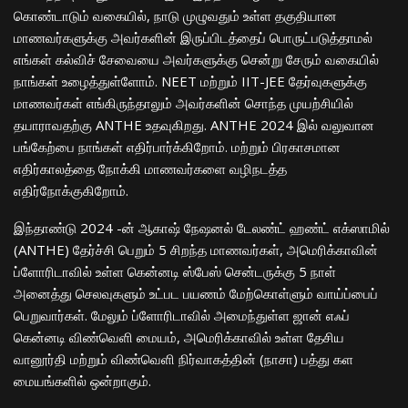
கொண்டாடும் வகையில், நாடு முழுவதும் உள்ள தகுதியான
மாணவர்களுக்கு அவர்களின் இருப்பிடத்தைப் பொருட்படுத்தாமல்
எங்கள் கல்விச் சேவையை அவர்களுக்கு சென்று சேரும் வகையில்
நாங்கள் உழைத்துள்ளோம். NEET மற்றும் IIT-JEE தேர்வுகளுக்கு
மாணவர்கள் எங்கிருந்தாலும் அவர்களின் சொந்த முயற்சியில்
தயாராவதற்கு ANTHE உதவுகிறது. ANTHE 2024 இல் வலுவான
பங்கேற்பை நாங்கள் எதிர்பார்க்கிறோம். மற்றும் பிரகாசமான
எதிர்காலத்தை நோக்கி மாணவர்களை வழிநடத்த
எதிர்நோக்குகிறோம்.
இந்தாண்டு 2024 -ன் ஆகாஷ் நேஷனல் டேலண்ட் ஹண்ட் எக்ஸாமில்
(ANTHE) தேர்ச்சி பெறும் 5 சிறந்த மாணவர்கள், அமெரிக்காவின்
ப்ளோரிடாவில் உள்ள கென்னடி ஸ்பேஸ் சென்டருக்கு 5 நாள்
அனைத்து செலவுகளும் உட்பட பயணம் மேற்கொள்ளும் வாய்ப்பைப்
பெறுவார்கள். மேலும் ப்ளோரிடாவில் அமைந்துள்ள ஜான் எஃப்
கென்னடி விண்வெளி மையம், அமெரிக்காவில் உள்ள தேசிய
வானூர்தி மற்றும் விண்வெளி நிர்வாகத்தின் (நாசா) பத்து கள
மையங்களில் ஒன்றாகும்.