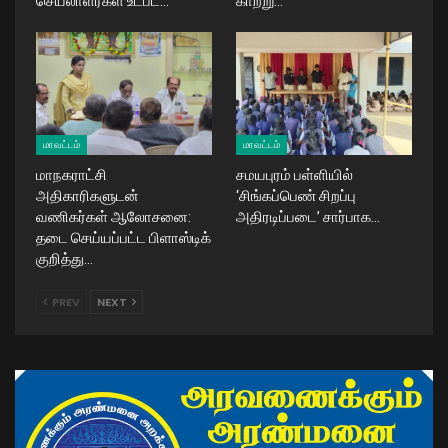
செயலாளர்கள் உட்பட…
காற்று…
மாவட்டம்
மாவட்டம்
மாநகராட்சி
சமயபுரம் பள்ளியில்
அதிகாரிகளுடன்
‘சிங்கப்பெண் சிறப்பு
வணிகர்கள் ஆலோசனை:
அதிரடிப்படை’ சார்பாக…
தடை செய்யப்பட்ட பிளாஸ்டிக்
குறித்து…
PREV
NEXT