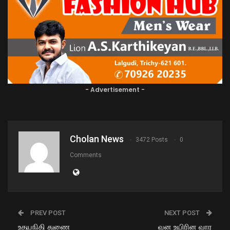
- Advertisement -
Cholan News
3472 Posts
0
Comments
PREV POST
NEXT POST
உதயநிதி துணை
வன உயிரின வார