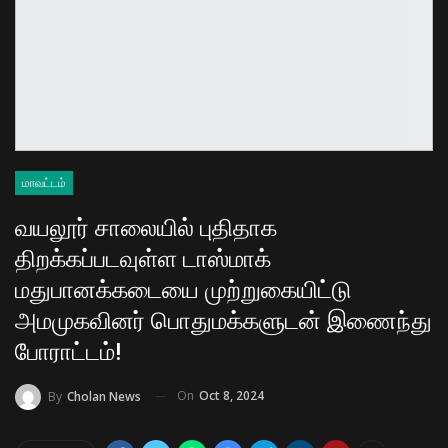
மாவட்டம்
வயலூர் சாலையில் புதிதாக
திறக்கப்படவுள்ள டாஸ்மாக்
மதுபானக்கடையை முற்றுகையிட்டு
அமமுகவினர் பொதுமக்களுடன் இணைந்து
போராட்டம்!
On
Oct 8, 2024
By
Cholan News