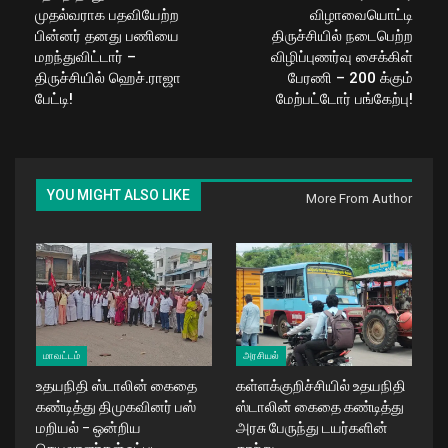
முதல்வராக பதவியேற்ற
விழாவையொட்டி
பின்னர் தனது பணியை
திருச்சியில் நடைபெற்ற
மறந்துவிட்டார் –
விழிப்புணர்வு சைக்கிள்
திருச்சியில் ஹெச்.ராஜா
பேரணி – 200 க்கும்
பேட்டி!
மேற்பட்டோர் பங்கேற்பு!
YOU MIGHT ALSO LIKE
More From Author
மாவட்டம்
அரசியல்
உதயநிதி ஸ்டாலின் கைதை
கள்ளக்குறிச்சியில் உதயநிதி
கண்டித்து திமுகவினர் பஸ்
ஸ்டாலின் கைதை கண்டித்து
மறியல் – ஒன்றிய
அரசு பேருந்து டயர்களின்