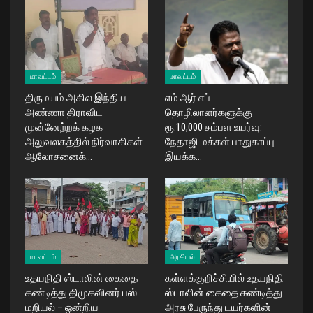
மாவட்டம்
மாவட்டம்
திருமயம் அகில இந்திய
எம் ஆர் எப்
அண்ணா திராவிட
தொழிலாளர்களுக்கு
முன்னேற்றக் கழக
ரூ.10,000 சம்பள உயர்வு:
அலுவலகத்தில் நிர்வாகிகள்
நேதாஜி மக்கள் பாதுகாப்பு
ஆலோசனைக்…
இயக்க…
மாவட்டம்
அரசியல்
உதயநிதி ஸ்டாலின் கைதை
கள்ளக்குறிச்சியில் உதயநிதி
கண்டித்து திமுகவினர் பஸ்
ஸ்டாலின் கைதை கண்டித்து
மறியல் – ஒன்றிய
அரசு பேருந்து டயர்களின்