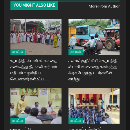
YOU MIGHT ALSO LIKE
More From Author
மாவட்டம்
அரசியல்
உதயநிதி ஸ்டாலின் கைதை
கள்ளக்குறிச்சியில் உதயநிதி
கண்டித்து திமுகவினர் பஸ்
ஸ்டாலின் கைதை கண்டித்து
மறியல் – ஒன்றிய
அரசு பேருந்து டயர்களின்
செயலாளர்கள் உட்பட…
காற்று…
மாவட்டம்
மாவட்டம்
மாநகராட்சி
சமயபுரம் பள்ளியில்