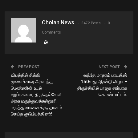
Cholan News
3472 Posts
0
Comments
PREV POST
NEXT POST
விபத்தில் சிக்கி
வந்தே மாதரம் பாடலின்
மூளைச்சாவு அடைந்த,
150வது ஆண்டு விழா –
பெண்ணின் உடல்
திருச்சியில் பாஜக சார்பாக
உறுப்புகளை, திருநெல்வேலி
கொண்டாட்டம்.
அரசு மருத்துவக்கல்லூரி
மருத்துவமனைக்கு, தானம்
செய்த குடும்பத்தினர்!