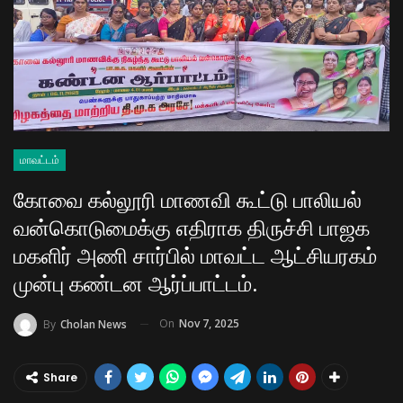
மாவட்டம்
கோவை கல்லூரி மாணவி கூட்டு பாலியல்
வன்கொடுமைக்கு எதிராக திருச்சி பாஜக
மகளிர் அணி சார்பில் மாவட்ட ஆட்சியரகம்
முன்பு கண்டன ஆர்ப்பாட்டம்.
On
Nov 7, 2025
By
Cholan News
Share