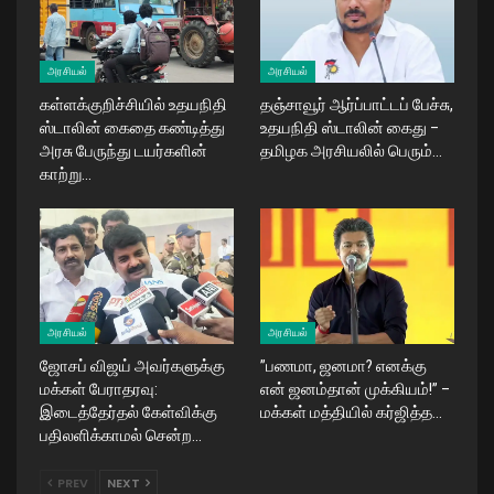
அரசியல்
அரசியல்
கள்ளக்குறிச்சியில் உதயநிதி
தஞ்சாவூர் ஆர்ப்பாட்டப் பேச்சு,
ஸ்டாலின் கைதை கண்டித்து
உதயநிதி ஸ்டாலின் கைது –
அரசு பேருந்து டயர்களின்
தமிழக அரசியலில் பெரும்…
காற்று…
அரசியல்
அரசியல்
ஜோசப் விஜய் அவர்களுக்கு
​”பணமா, ஜனமா? எனக்கு
மக்கள் பேராதரவு:
என் ஜனம்தான் முக்கியம்!” –
இடைத்தேர்தல் கேள்விக்கு
மக்கள் மத்தியில் கர்ஜித்த…
பதிலளிக்காமல் சென்ற…
PREV
NEXT