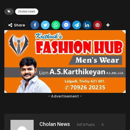
cholan news
Share
- Advertisement -
Cholan News
3474 Posts
0