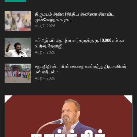
திருமயம் அகில இந்திய அண்ணா திராவிட
முன்னேற்றக் கழக…
Aug 7, 2026
எம் ஆர் எப் தொழிலாளர்களுக்கு ரூ.10,000 சம்பள
உயர்வு: நேதாஜி…
Aug 7, 2026
உதயநிதி ஸ்டாலின் கைதை கண்டித்து திமுகவினர்
பஸ் மறியல் –…
Aug 4, 2026