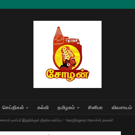
செய்திகள்
கல்வி
தமிழகம்
சினிமா
விவசாயம்
னையம் டிசம்பர் இறுதிக்குள் திறக்க வாய்ப்பு – தொழில்துறை அமைச்சர் தகவல்!