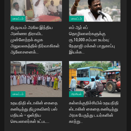
மாவட்டம்
மாவட்டம்
திருமயம் அகில இந்திய
எம் ஆர் எப்
அண்ணா திராவிட
தொழிலாளர்களுக்கு
முன்னேற்றக் கழக
ரூ.10,000 சம்பள உயர்வு:
அலுவலகத்தில் நிர்வாகிகள்
நேதாஜி மக்கள் பாதுகாப்பு
ஆலோசனைக்…
இயக்க…
மாவட்டம்
அரசியல்
உதயநிதி ஸ்டாலின் கைதை
கள்ளக்குறிச்சியில் உதயநிதி
கண்டித்து திமுகவினர் பஸ்
ஸ்டாலின் கைதை கண்டித்து
மறியல் – ஒன்றிய
அரசு பேருந்து டயர்களின்
செயலாளர்கள் உட்பட…
காற்று…