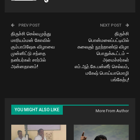
PREV POST
NEXT POST
திருச்சி செல்வமுத்து
திருச்சி
மாரியம்மன் கோவில்
பொன்மலைப்பட்டியில்
கும்பாபிஷேக விழாவை
கலைஞர் நூற்றாண்டு விழா
முன்னிட்டு சந்தை
பொதுக்கூட்டம் –
நண்பர்கள் சார்பில்
அமைச்சர்கள்
அன்னதானம்!
எம்.ஆர்.கே.பன்னீர் செல்வம்,
மகேஷ் பொய்யாமொழி
பங்கேற்பு!
YOU MIGHT ALSO LIKE
More From Author