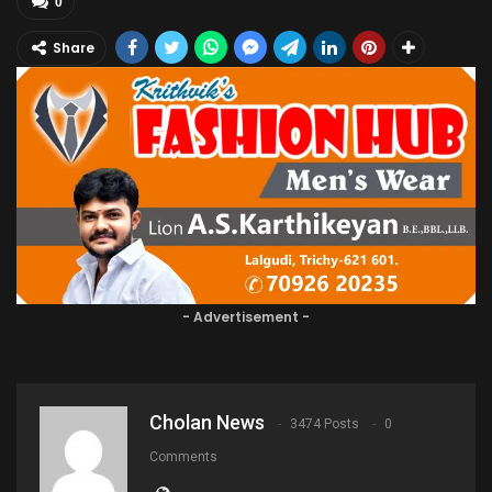
0
Share
- Advertisement -
Cholan News
3474 Posts
0
Comments