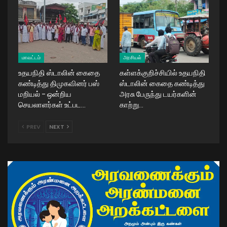
மாவட்டம்
அரசியல்
உதயநிதி ஸ்டாலின் கைதை
கள்ளக்குறிச்சியில் உதயநிதி
கண்டித்து திமுகவினர் பஸ்
ஸ்டாலின் கைதை கண்டித்து
மறியல் – ஒன்றிய
அரசு பேருந்து டயர்களின்
செயலாளர்கள் உட்பட…
காற்று…
PREV
NEXT