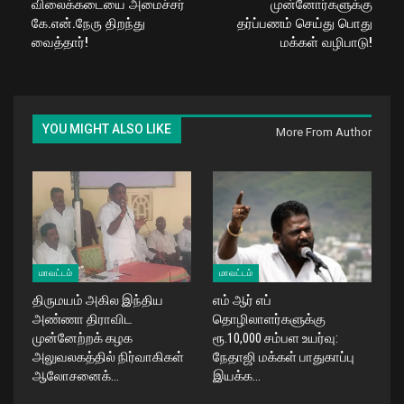
விலைக்கடையை அமைச்சர்
முன்னோர்களுக்கு
கே.என்.நேரு திறந்து
தர்ப்பணம் செய்து பொது
வைத்தார்!
மக்கள் வழிபாடு!
YOU MIGHT ALSO LIKE
More From Author
மாவட்டம்
மாவட்டம்
திருமயம் அகில இந்திய
எம் ஆர் எப்
அண்ணா திராவிட
தொழிலாளர்களுக்கு
முன்னேற்றக் கழக
ரூ.10,000 சம்பள உயர்வு:
அலுவலகத்தில் நிர்வாகிகள்
நேதாஜி மக்கள் பாதுகாப்பு
ஆலோசனைக்…
இயக்க…