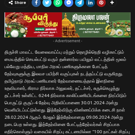
Share
- Advertisement -
திருச்சி மாவட்ட வேலைவாய்ப்பு மற்றும் தொழில்நெறி வழிகாட்டும்
மையத்தில் செயல்பட்டு வரும் தன்னார்வ பயிலும் வட்டத்தின் மூலம்
பல்வேறு மத்திய, மாநில அரசுப் பணிகளுக்கான போட்டித்
தேர்வுகளுக்கு இலவச பயிற்சி வகுப்புகள் நடத்தப்பட்டு வருகிறது.
தமிழ்நாடு அரசுப் பணியாளர் தேர்வாணையத்தால் இளநிலை
உதவியாளர், கிராம நிர்வாக அலுவலர், தட்டச்சர், சுருக்கெழுத்து
தட்டச்சர் உள்ளிட்ட 6244 நிர்வாக காலிப்பணியிடங்களை நிரப்பிடும்
பொருட்டு குருப்-4 தேர்வு அறிவிப்பாணை 30.01.2024 அன்று
வெளியிடப்பட்டுள்ளது. இத்தேர்விற்கு விண்ணப்பிக்க கடைசி நாள்
28.02.2024 ஆகும். மேலும் இத்தேர்வானது 09.06.2024 அன்று
நடைபெற உள்ளது. இத்தேர்வினை போட்டித்தேர்வர்கள் சிறப்பாக
எதிர்கொள்ளும் வகையில் சிறப்பு கட்டணமில்லா “100 நாட்கள் சிறப்பு