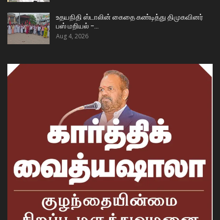
உதயநிதி ஸ்டாலின் கைதை கண்டித்து திமுகவினர்
பஸ் மறியல் –…
Aug 4, 2026