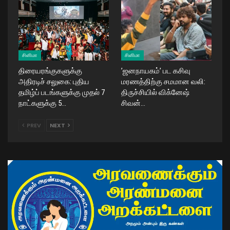
சினிமா
சினிமா
திரையரங்குகளுக்கு
​’ஜனநாயகம்’ பட கசிவு
அதிரடிச் சலுகை: புதிய
மரணத்திற்கு சமமான வலி:
தமிழ்ப் படங்களுக்கு முதல் 7
திருச்சியில் விக்னேஷ்
நாட்களுக்கு 5…
சிவன்…
PREV
NEXT