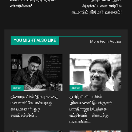
எச்சரிக்கை!
அறக்கட்டளை சார்பில்
நடமாடும் நீர்மோர் வாகனம்!
YOU MIGHT ALSO LIKE
More From Author
சினிமா
சினிமா
திரையுலகின் ‘திரைக்கதை
தமிழ் சினிமாவின்
மன்னன்’ கே.பாக்யராஜ்
‘இமயமலை’ இயக்குனர்
காலமானார்: ஒரு
பாரதிராஜா இயற்கை
சகாப்தத்தின்…
எய்தினார் – கிராமத்து
மண்ணின்…