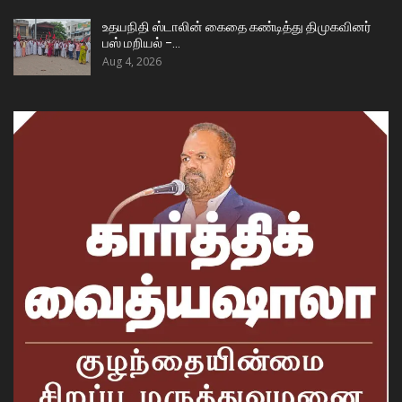
உதயநிதி ஸ்டாலின் கைதை கண்டித்து திமுகவினர்
பஸ் மறியல் –…
Aug 4, 2026