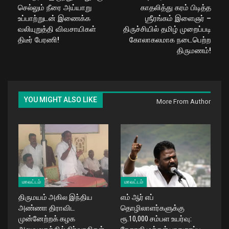
செல்லும் நீரை அய்யாறு
காதலித்து கரம் பிடித்த
உப்பாற்றுடன் இணைக்க
ஶ்ரீரங்கம் இளைஞர் –
வலியுறுத்தி விவசாயிகள்
திருச்சியில் தமிழ் முறைப்படி
திடீர் பேரணி!
கோலாகலமாக நடைபெற்ற
திருமணம்!
YOU MIGHT ALSO LIKE
More From Author
மாவட்டம்
மாவட்டம்
திருமயம் அகில இந்திய
எம் ஆர் எப்
அண்ணா திராவிட
தொழிலாளர்களுக்கு
முன்னேற்றக் கழக
ரூ.10,000 சம்பள உயர்வு: