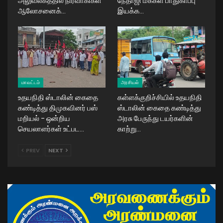
அலுவலகத்தில் நிர்வாகிகள்
நேதாஜி மக்கள் பாதுகாப்பு
ஆலோசனைக்…
இயக்க…
மாவட்டம்
அரசியல்
உதயநிதி ஸ்டாலின் கைதை
கள்ளக்குறிச்சியில் உதயநிதி
கண்டித்து திமுகவினர் பஸ்
ஸ்டாலின் கைதை கண்டித்து
மறியல் – ஒன்றிய
அரசு பேருந்து டயர்களின்
செயலாளர்கள் உட்பட…
காற்று…
PREV
NEXT