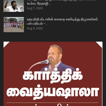
உயர்வு: நேதாஜி…
Aug 7, 2026
உதயநிதி ஸ்டாலின் கைதை கண்டித்து திமுகவினர்
பஸ் மறியல் –…
Aug 4, 2026