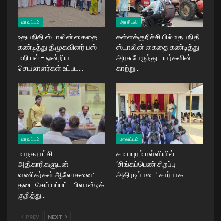
மாவட்டம்
அரசியல்
உதயநிதி ஸ்டாலின் கைதை
கள்ளக்குறிச்சியில் உதயநிதி
கண்டித்து திமுகவினர் பஸ்
ஸ்டாலின் கைதை கண்டித்து
மறியல் – ஒன்றிய
அரசு பேருந்து டயர்களின்
செயலாளர்கள் உட்பட…
காற்று…
மாவட்டம்
மாவட்டம்
மாநகராட்சி
சமயபுரம் பள்ளியில்
அதிகாரிகளுடன்
‘சிங்கப்பெண் சிறப்பு
வணிகர்கள் ஆலோசனை:
அதிரடிப்படை’ சார்பாக…
தடை செய்யப்பட்ட பிளாஸ்டிக்
குறித்து…
PREV
NEXT