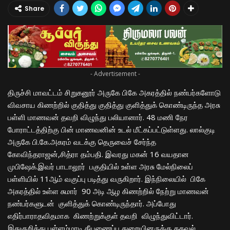
Share
- Advertisement -
திருச்சி மாவட்டம் சிறுகனூர் அருகே பிகே அகரத்தில் நண்பர்களோடு
விவசாய கிணற்றில் குதித்து குதித்து குளித்துக் கொண்டிருந்த அரசு
பள்ளி மாணவன் தவறி விழுந்து பலியானார். 48 மணி நேர
போராட்டத்திற்கு பின் மாணவனின் உடல் மீட்கப்பட்டுள்ளது. லால்குடி
அருகே பி.கே.அகரம் வடக்கு தெருவைச் சேர்ந்த
கோவிந்தராஜன்,சித்ரா தம்பதி. இவரது மகன் 16 வயதான
முபிஷேக்.இவர் பாடாலூர் பகுதியில் உள்ள அரசு மேல்நிலைப்
பள்ளியில் 11ஆம் வகுப்பு படித்து வருகிறார். இந்நிலையில் பிகே
அகரத்தில் உள்ள சுமார் 90 அடி ஆழ கிணற்றில் நேற்று மாணவன்
நண்பர்களுடன் குளித்துக் கொண்டிருந்தார். அப்போது
எதிர்பாராதவிதமாக கிணற்றுக்குள் தவறி விழுந்துவிட்டார்.
இதுகுறித்து புள்ளம்மாடி தீயணைப்பு துறையினருக்கு தகவல்