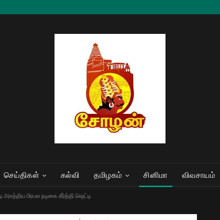
செய்திகள்
கல்வி
தமிழகம்
சினிமா
விவசாயம்
 அசத்திய பிரபல நடிகை கீர்த்தி ஷெட்டி