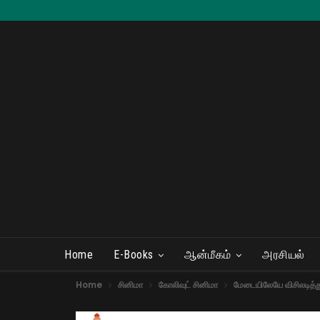
Home
E-Books
ஆன்மீகம்
அரசியல்
Home
சினிமா
கோலிவுட் சினிமா
மேடையிலேயே விசிலடித்து