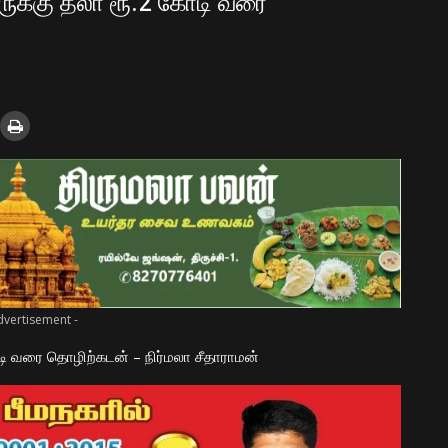
ேருக்கு தலா ரூ.2 கோடி வரை
dvertisement -
ோடி வரை தொழிற்கடன் – நிர்மலா சீதாராமன்