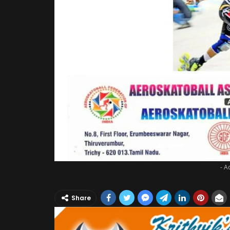
- A
Share