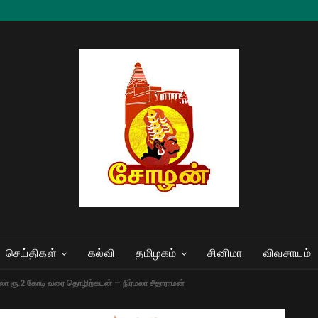
செய்திகள்
கல்வி
தமிழகம்
சினிமா
விவசாயம்
தலா ரூ.2 கோடி வரை தொழிற்கடன் – நிர்மலா சீதாராமன்